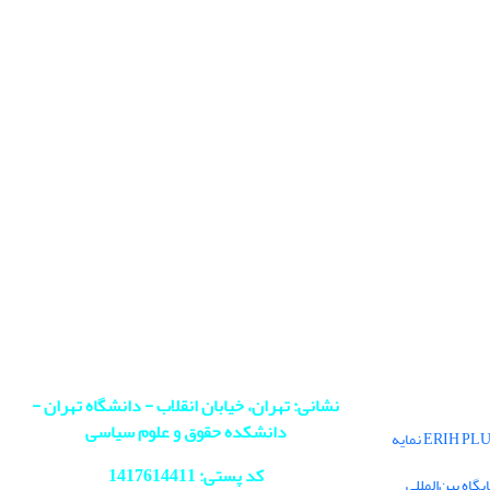
نشانی: تهران، خیابان انقلاب - دانشگاه تهران -
دانشکده حقوق و علوم سیاسی
فصلنامه سیاست در پایگاه بین‌المللی ERIH PLUS نمایه
کد پستی: 1417614411
اه بین‌المللی