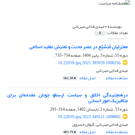
نویسنده =
مهدی فدایی مهربانی
تعداد مقالات:
6
معتزلیانِ مُتِشَیّع در عصر محنت و تفتیش عقاید اسلامی
دوره 55، شماره 3، پاییز 1404، صفحه
754-733
10.22059/jpq.2025.385959.1008256
مهدی فدایی مهربانی
مشاهده مقاله
اصل مقاله
562.38 K
درهم‌تنیدگی اخلاق و سیاست ارسطو چونان مقدمه‌ای برای
متافیزیک امور انسانی
دوره 53، شماره 2، تابستان 1402، صفحه
314-291
10.22059/jpq.2023.349521.1008002
مهدی فدایی مهربانی، کیوان خسروی
مشاهده مقاله
اصل مقاله
483.79 K