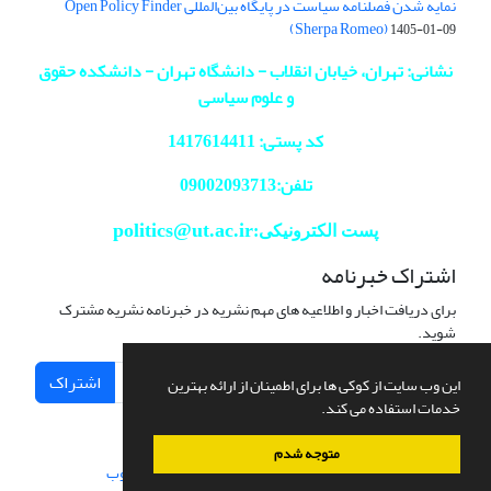
نمایه شدن فصلنامه سیاست در پایگاه بین‌المللی Open Policy Finder
(Sherpa Romeo)
1405-01-09
نشانی: تهران، خیابان انقلاب - دانشگاه تهران - دانشکده حقوق
و علوم سیاسی
کد پستی: 1417614411
تلفن:09002093713
politics@ut.ac.ir
پست الکترونیکی:
اشتراک خبرنامه
برای دریافت اخبار و اطلاعیه های مهم نشریه در خبرنامه نشریه مشترک
شوید.
اشتراک
این وب سایت از کوکی ها برای اطمینان از ارائه بهترین
خدمات استفاده می کند.
متوجه شدم
سامانه مدیریت نشریات علمی.
طراحی و پیاده سازی از
سیناوب