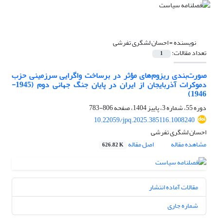
نویسنده =
احسان لشگری تفرشی
تعداد مقالات:
1
صورت‌بندی ریزوم‌های مؤثر در برساخت واگرایی سرزمینی حزب
دموکرات آذربایجان از ایران در پایان جنگ جهانی دوم (1945-
1946)
دوره 55، شماره 3، پاییز 1404، صفحه
806-783
10.22059/jpq.2025.385116.1008240
احسان لشگری تفرشی
مشاهده مقاله
اصل مقاله
626.82 K
مقالات آماده انتشار
شماره جاری