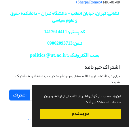
(Sherpa Romeo)
1405-01-09
نشانی: تهران، خیابان انقلاب - دانشگاه تهران - دانشکده حقوق
و علوم سیاسی
کد پستی: 1417614411
تلفن:09002093713
politics@ut.ac.ir
پست الکترونیکی:
اشتراک خبرنامه
برای دریافت اخبار و اطلاعیه های مهم نشریه در خبرنامه نشریه مشترک
شوید.
اشتراک
این وب سایت از کوکی ها برای اطمینان از ارائه بهترین
خدمات استفاده می کند.
متوجه شدم
سامانه مدیریت نشریات علمی.
طراحی و پیاده سازی از
سیناوب