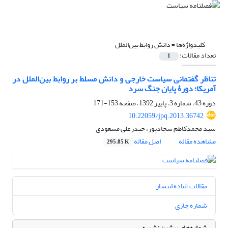
کلیدواژه‌ها =
دانش روابط بین‌الملل
تعداد مقالات:
1
تناظر گفتمانی سیاست خارجی و دانش مسلط بر روابط بین‌الملل در
آمریکا؛ دورۀ پایان جنگ سرد
دوره 43، شماره 3، پاییز 1392، صفحه
153-171
10.22059/jpq.2013.36742
سید محمدکاظم سجادپور، حیدرعلی مسعودی
مشاهده مقاله
اصل مقاله
295.85 K
مقالات آماده انتشار
شماره جاری
شماره‌های پیشین نشریه