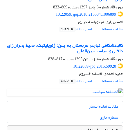
دوره 48، شماره 3، پاییز 1397، صفحه
809-833
10.22059/jpq.2018.215584.1006899
احسان یاری، مهدی اسفندیاری
مشاهده مقاله
اصل مقاله
963.95 K
کالبدشکافی تهاجم عربستان به یمن: ژئوپلیتیک، محیط بحران‌زای
داخلی و سیاست بین‌الملل
دوره 46، شماره 4، زمستان 1395، صفحه
817-838
10.22059/jpq.2016.59928
حمید احمدی، افسانه خسروی
مشاهده مقاله
اصل مقاله
406.29 K
مقالات آماده انتشار
شماره جاری