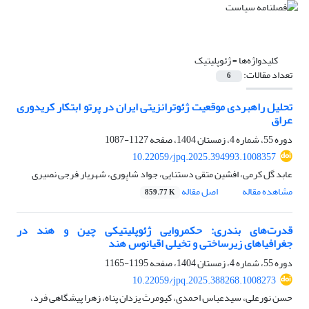
کلیدواژه‌ها =
ژئوپلیتیک
تعداد مقالات:
6
تحلیل راهبردی موقعیت ژئوترانزیتی ایران در پرتو ابتکار کریدوری
عراق
دوره 55، شماره 4، زمستان 1404، صفحه
1127-1087
10.22059/jpq.2025.394993.1008357
عابد گل کرمی، افشین متقی دستنایی، جواد شاپوری، شهریار فرجی نصیری
مشاهده مقاله
اصل مقاله
859.77 K
قدرت‌های بندری: حکمروایی ژئوپلیتیکی چین و هند در
جغرافیاهای زیرساختی و تخیلی اقیانوس هند
دوره 55، شماره 4، زمستان 1404، صفحه
1195-1165
10.22059/jpq.2025.388268.1008273
حسن نورعلی، سیدعباس احمدی، کیومرث یزدان پناه، زهرا پیشگاهی فرد،