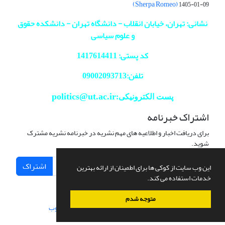
(Sherpa Romeo)
1405-01-09
نشانی: تهران، خیابان انقلاب - دانشگاه تهران - دانشکده حقوق
و علوم سیاسی
کد پستی: 1417614411
تلفن:09002093713
politics@ut.ac.ir
پست الکترونیکی:
اشتراک خبرنامه
برای دریافت اخبار و اطلاعیه های مهم نشریه در خبرنامه نشریه مشترک
شوید.
اشتراک
این وب سایت از کوکی ها برای اطمینان از ارائه بهترین
خدمات استفاده می کند.
متوجه شدم
سامانه مدیریت نشریات علمی.
طراحی و پیاده سازی از
سیناوب