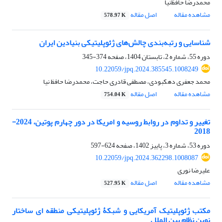
محمدرضا حافظ‌نیا
مشاهده مقاله
اصل مقاله
578.97 K
شناسایی و رتبه‌بندی چالش‌های ژئوپلیتیکی بنیادین ایران
دوره 55، شماره 2، تابستان 1404، صفحه
374-345
10.22059/jpq.2024.385545.1008249
محمد جعفری دهکبودی، مصطفی قادری حاجت، محمدرضا حافظ نیا
مشاهده مقاله
اصل مقاله
754.04 K
تغییر و تداوم در روابط روسیه و امریکا در دور چهارم پوتین، 2024-
2018
دوره 53، شماره 3، پاییز 1402، صفحه
624-597
10.22059/jpq.2024.362298.1008087
علیرضا نوری
مشاهده مقاله
اصل مقاله
527.95 K
مکتب ژئوپلیتیک آمریکایی و شبکۀ ژئوپلیتیکی منطقه ای ساختار
نوین نظام بین الملل