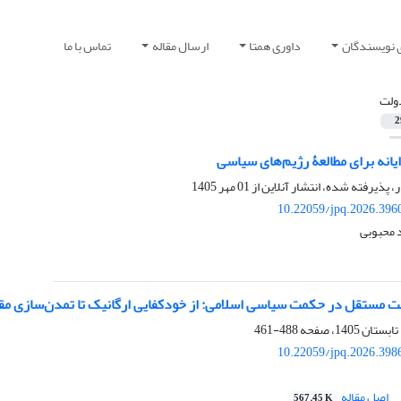
 نویسندگان
داوری همتا
ارسال مقاله
تماس با ما
ولت
2
انه برای مطالعۀ رژیم‌های سیاسی
ر، پذیرفته شده، انتشار آنلاین از
01 مهر 1405
10.22059/jpq.2026.396
 محبوبی
ت مستقل در حکمت سیاسی اسلامی: از خودکفایی ارگانیک تا تمدن‌سازی مقا
488-461
10.22059/jpq.2026.398
اصل مقاله
567.45 K