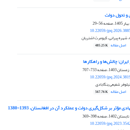
 و تحول دولت
56-29
10.22059/jpq.2026.388
 شهره پیرانی، کیومرث اشتریان
اصل مقاله
485.25 K
ایران: چالش‌ها و راهکارها
733-707
10.22059/jpq.2024.381
یلوفر شفیعی ینگابادی
اصل مقاله
567.76 K
ی مؤثر بر شکل‌گیری دولت و عملکرد آن در افغانستان، 1393-1380
398-369
10.22059/jpq.2023.354