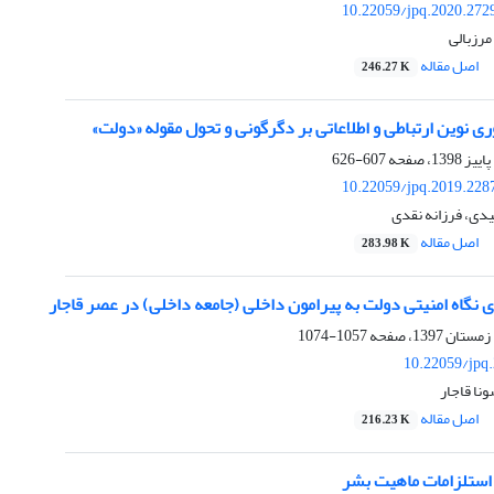
10.22059/jpq.2020.272
رزبالی
اصل مقاله
246.27 K
وری نوین ارتباطی و اطلاعاتی بر دگرگونی و تحول مقوله «دولت»
607-626
10.22059/jpq.2019.228
ی، فرزانه نقدی
اصل مقاله
283.98 K
نگاه امنیتی دولت به پیرامون داخلی (جامعه داخلی) در عصر قاجار
1057-1074
10.22059/jpq
نا قاجار
اصل مقاله
216.23 K
استلزامات ماهیت بشر