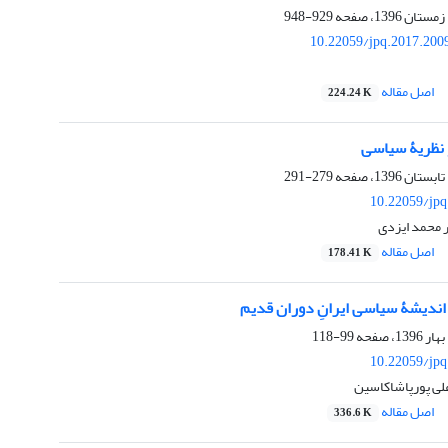
929-948
10.22059/jpq.2017.200
اصل مقاله
224.24 K
 نظریۀ سیاسی
279-291
10.22059/jpq
ر محمد ایزدی
اصل مقاله
178.41 K
اندیشۀ سیاسی ایرانِ دوران قدیم
99-118
10.22059/jpq
علی پورپاشاکاسین
اصل مقاله
336.6 K