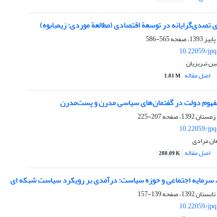
 تصدی‌گرایانه در توسعة اقتصادی (مطالعة موردی: زیمبابوه)
565-586
10.22059/jpq
ن تبریزیان
اصل مقاله
1.01 M
مفهوم دولت در گفتمان‌های سیاسی مدرن و پست‌مدرن
207-225
10.22059/jpq
ان مرادی
اصل مقاله
288.09 K
 سرمایه اجتماعی و حوزه سیاست: درآمدی بر رویکرد سیاست شبکه ای
139-157
10.22059/jpq