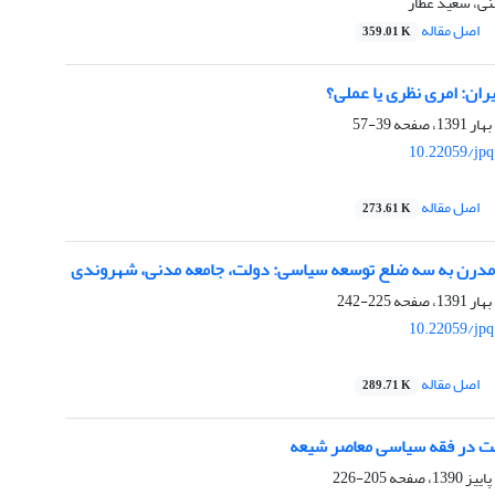
نی، سعید عطار
اصل مقاله
359.01 K
یران: امری نظری یا عملی؟
39-57
10.22059/jpq
اصل مقاله
273.61 K
درن به سه ضلع توسعه سیاسی: دولت، جامعه مدنی، شهروندی
225-242
10.22059/jpq
اصل مقاله
289.71 K
لت در فقه سیاسی معاصر شیعه
205-226