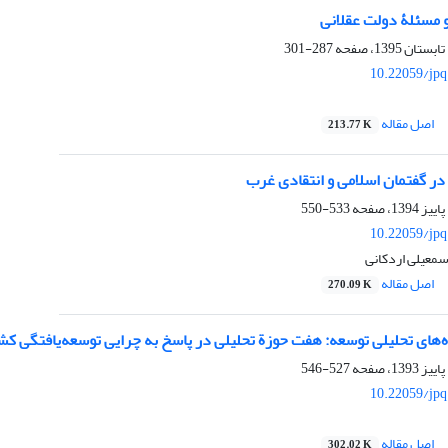
مسئلۀ دولت عقلانی
287-301
10.22059/jpq
اصل مقاله
213.77 K
در گفتمان اسلامی و انتقادی غرب
533-550
10.22059/jpq
سمعیلی اردکانی
اصل مقاله
270.09 K
‌های تحلیلی توسعه: هفت حوزة تحلیلی در پاسخ به چرایی توسعه‌یافتگی کش
527-546
10.22059/jpq
اصل مقاله
302.02 K