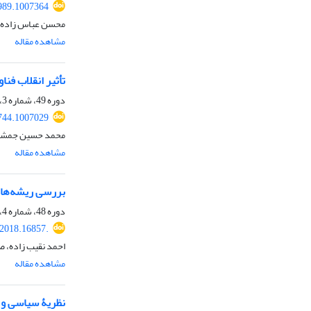
989.1007364
محسن عباس زاده م
مشاهده مقاله
تأثیر انقلاب فنا
دوره 49، شماره 3، پاییز 1398، صفحه
744.1007029
محمد حسین جمشید
مشاهده مقاله
بررسی ریشه‌های 
دوره 48، شماره 4، زمستان 1397، صفحه
.2018.16857.
احمد نقیب زاده، صو
مشاهده مقاله
نظریۀ سیاسی و 