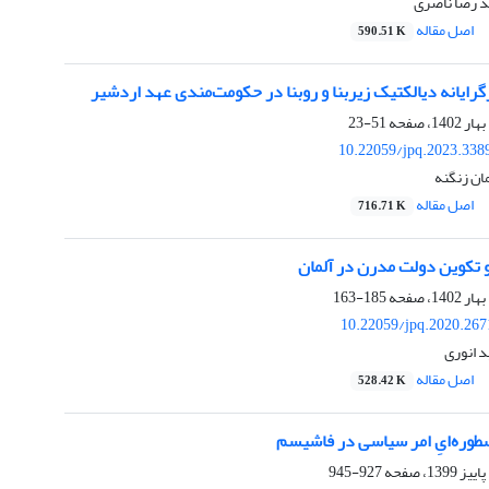
د رضا ناصری
اصل مقاله
590.51 K
گرایانه دیالکتیک زیربنا و روبنا در حکومت‌مندی عهد ‏اردشیر
51-23
10.22059/jpq.2023.338
مان زنگنه
اصل مقاله
716.71 K
و تکوین دولت مدرن در آلمان
185-163
10.22059/jpq.2020.267
 انوری
اصل مقاله
528.42 K
سطوره‌ایِ امر سیاسی در فاشیسم
927-945