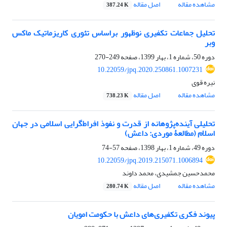
مشاهده مقاله
اصل مقاله
387.24 K
تحلیل جماعات تکفیری نوظهور براساس تئوری کاریزماتیک ماکس
وبر
دوره 50، شماره 1، بهار 1399، صفحه
249-270
10.22059/jpq.2020.250861.1007231
نیره قوی
مشاهده مقاله
اصل مقاله
738.23 K
تحلیلی آینده‌پژوهانه از قدرت و نفوذ افراط‌گرایی اسلامی در جهان
اسلام (مطالعۀ موردی: داعش)
دوره 49، شماره 1، بهار 1398، صفحه
57-74
10.22059/jpq.2019.215071.1006894
محمدحسین جمشیدی، محمد داوند
مشاهده مقاله
اصل مقاله
280.74 K
پیوند فکری تکفیری‌های داعش با حکومت امویان