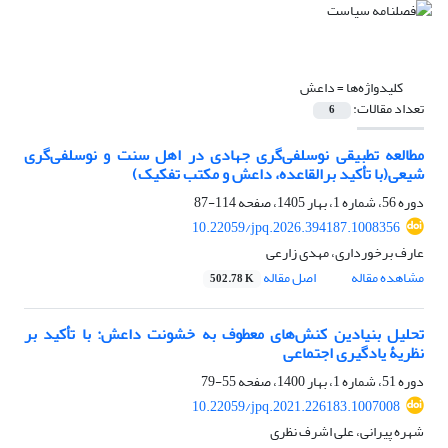
کلیدواژه‌ها =
داعش
تعداد مقالات:
6
مطالعه تطبیقی نوسلفی‌گری جهادی در اهل سنت و نوسلفی‌گری
شیعی(با تأکید برالقاعده، داعش و مکتب تفکیک)
دوره 56، شماره 1، بهار 1405، صفحه
114-87
10.22059/jpq.2026.394187.1008356
عارف برخورداری، مهدی زارعی
مشاهده مقاله
اصل مقاله
502.78 K
تحلیل بنیادین کنش‌های معطوف به خشونت داعش: با تأکید بر
نظریۀ یادگیری اجتماعی
دوره 51، شماره 1، بهار 1400، صفحه
55-79
10.22059/jpq.2021.226183.1007008
شهره پیرانی، علی اشرف نظری