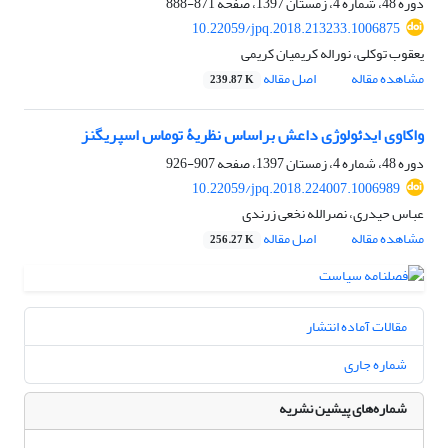
دوره 48، شماره 4، زمستان 1397، صفحه
871-888
10.22059/jpq.2018.213233.1006875
یعقوب توکلی، نوراله کریمیان کریمی
مشاهده مقاله
اصل مقاله
239.87 K
واکاوی ایدئولوژی داعش براساس نظریۀ توماس اسپریگنز
دوره 48، شماره 4، زمستان 1397، صفحه
907-926
10.22059/jpq.2018.224007.1006989
عباس حیدری، نصرالله نخعی زرندی
مشاهده مقاله
اصل مقاله
256.27 K
مقالات آماده انتشار
شماره جاری
شماره‌های پیشین نشریه