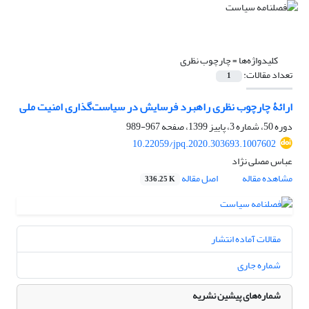
کلیدواژه‌ها =
چارچوب نظری
تعداد مقالات:
1
ارائۀ چارچوب نظری راهبرد فرسایش در سیاست‌گذاری امنیت ملی
دوره 50، شماره 3، پاییز 1399، صفحه
967-989
10.22059/jpq.2020.303693.1007602
عباس مصلی نژاد
مشاهده مقاله
اصل مقاله
336.25 K
مقالات آماده انتشار
شماره جاری
شماره‌های پیشین نشریه