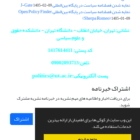
نمایه شدن فصلنامه سیاست در پایگاه بین‌المللی J-Gate
1405-02-09
نمایه شدن فصلنامه سیاست در پایگاه بین‌المللی Open Policy Finder
(Sherpa Romeo)
1405-01-09
نشانی: تهران، خیابان انقلاب - دانشگاه تهران - دانشکده حقوق
و علوم سیاسی
کد پستی: 1417614411
تلفن:09002093713
politics@ut.ac.ir
پست الکترونیکی:
اشتراک خبرنامه
برای دریافت اخبار و اطلاعیه های مهم نشریه در خبرنامه نشریه مشترک
شوید.
اشتراک
این وب سایت از کوکی ها برای اطمینان از ارائه بهترین
خدمات استفاده می کند.
متوجه شدم