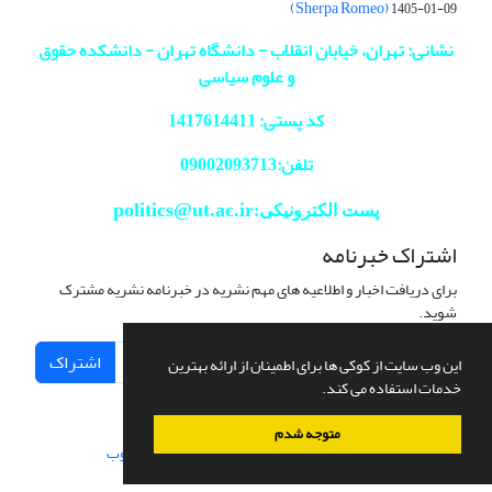
(Sherpa Romeo)
1405-01-09
نشانی: تهران، خیابان انقلاب - دانشگاه تهران - دانشکده حقوق
و علوم سیاسی
کد پستی: 1417614411
تلفن:09002093713
politics@ut.ac.ir
پست الکترونیکی:
اشتراک خبرنامه
برای دریافت اخبار و اطلاعیه های مهم نشریه در خبرنامه نشریه مشترک
شوید.
اشتراک
این وب سایت از کوکی ها برای اطمینان از ارائه بهترین
خدمات استفاده می کند.
متوجه شدم
سامانه مدیریت نشریات علمی.
طراحی و پیاده سازی از
سیناوب