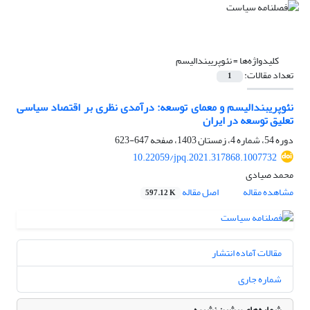
کلیدواژه‌ها =
نئوپریبندالیسم
تعداد مقالات:
1
نئوپریبندالیسم و معمای توسعه: درآمدی نظری بر اقتصاد سیاسی
تعلیق توسعه در ایران
دوره 54، شماره 4، زمستان 1403، صفحه
647-623
10.22059/jpq.2021.317868.1007732
محمد صیادی
مشاهده مقاله
اصل مقاله
597.12 K
مقالات آماده انتشار
شماره جاری
شماره‌های پیشین نشریه