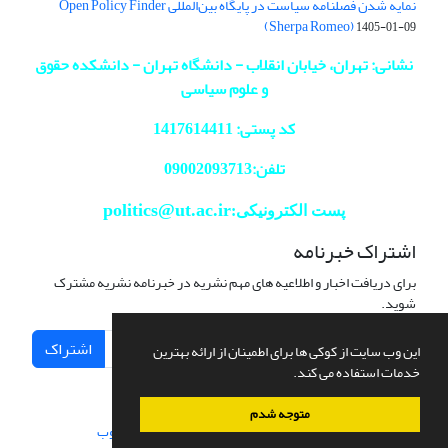
نمایه شدن فصلنامه سیاست در پایگاه بین‌المللی Open Policy Finder
(Sherpa Romeo)
1405-01-09
نشانی: تهران، خیابان انقلاب - دانشگاه تهران - دانشکده حقوق
و علوم سیاسی
کد پستی: 1417614411
تلفن:09002093713
politics@ut.ac.ir
پست الکترونیکی:
اشتراک خبرنامه
برای دریافت اخبار و اطلاعیه های مهم نشریه در خبرنامه نشریه مشترک
شوید.
اشتراک
این وب سایت از کوکی ها برای اطمینان از ارائه بهترین
خدمات استفاده می کند.
متوجه شدم
سامانه مدیریت نشریات علمی.
طراحی و پیاده سازی از
سیناوب