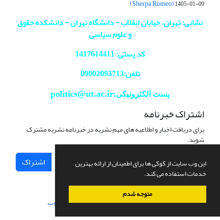
(Sherpa Romeo)
1405-01-09
نشانی: تهران، خیابان انقلاب - دانشگاه تهران - دانشکده حقوق
و علوم سیاسی
کد پستی: 1417614411
تلفن:09002093713
politics@ut.ac.ir
پست الکترونیکی:
اشتراک خبرنامه
برای دریافت اخبار و اطلاعیه های مهم نشریه در خبرنامه نشریه مشترک
شوید.
اشتراک
این وب سایت از کوکی ها برای اطمینان از ارائه بهترین
خدمات استفاده می کند.
متوجه شدم
سامانه مدیریت نشریات علمی.
طراحی و پیاده سازی از
سیناوب