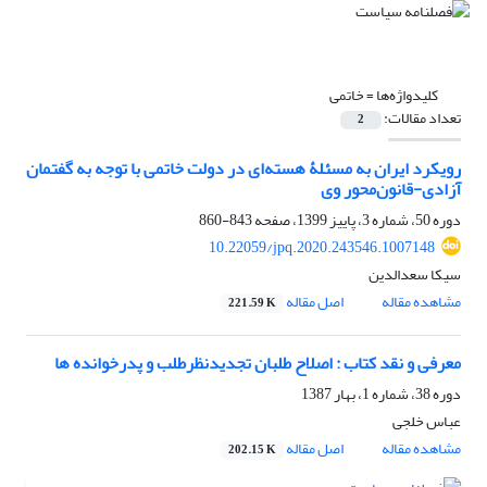
کلیدواژه‌ها =
خاتمی
تعداد مقالات:
2
رویکرد ایران به مسئلۀ هسته‌ای در دولت خاتمی با توجه به گفتمان
آزادی-قانون‌محور وی
دوره 50، شماره 3، پاییز 1399، صفحه
843-860
10.22059/jpq.2020.243546.1007148
سیکا سعدالدین
مشاهده مقاله
اصل مقاله
221.59 K
معرفی و نقد کتاب : اصلاح طلبان تجدیدنظرطلب و پدرخوانده ها
دوره 38، شماره 1، بهار 1387
عباس خلجی
مشاهده مقاله
اصل مقاله
202.15 K