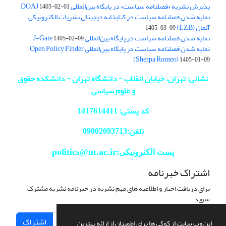
پذیرش نشریه «فصلنامه سیاست» در پایگاه بین‌المللی DOAJ
1405-02-01
نمایه شدن فصلنامه سیاست در کتابخانه دیجیتال نشریات الکترونیکی
آلمان (EZB)
1405-03-09
نمایه شدن فصلنامه سیاست در پایگاه بین‌المللی J-Gate
1405-02-09
نمایه شدن فصلنامه سیاست در پایگاه بین‌المللی Open Policy Finder
(Sherpa Romeo)
1405-01-09
نشانی: تهران، خیابان انقلاب - دانشگاه تهران - دانشکده حقوق
و علوم سیاسی
کد پستی: 1417614411
تلفن:09002093713
politics@ut.ac.ir
پست الکترونیکی:
اشتراک خبرنامه
برای دریافت اخبار و اطلاعیه های مهم نشریه در خبرنامه نشریه مشترک
شوید.
اشتراک
این وب سایت از کوکی ها برای اطمینان از ارائه بهترین