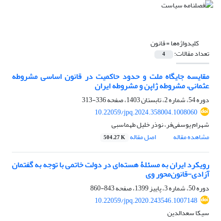
کلیدواژه‌ها =
قانون
تعداد مقالات:
4
مقایسه جایگاه ملت و حدود حاکمیت در قانون اساسی مشروطه
عثمانی، مشروطه ژاپن و مشروطه ایران
دوره 54، شماره 2، تابستان 1403، صفحه
336-313
10.22059/jpq.2024.358004.1008060
شهرام یوسفی‌فر، نوذر خلیل طهماسبی
مشاهده مقاله
اصل مقاله
504.27 K
رویکرد ایران به مسئلۀ هسته‌ای در دولت خاتمی با توجه به گفتمان
آزادی-قانون‌محور وی
دوره 50، شماره 3، پاییز 1399، صفحه
843-860
10.22059/jpq.2020.243546.1007148
سیکا سعدالدین