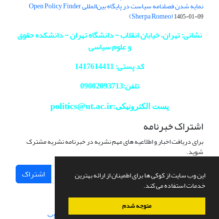
نمایه شدن فصلنامه سیاست در پایگاه بین‌المللی Open Policy Finder
(Sherpa Romeo)
1405-01-09
نشانی: تهران، خیابان انقلاب - دانشگاه تهران - دانشکده حقوق
و علوم سیاسی
کد پستی: 1417614411
تلفن:09002093713
politics@ut.ac.ir
پست الکترونیکی:
اشتراک خبرنامه
برای دریافت اخبار و اطلاعیه های مهم نشریه در خبرنامه نشریه مشترک
شوید.
اشتراک
این وب سایت از کوکی ها برای اطمینان از ارائه بهترین
خدمات استفاده می کند.
متوجه شدم
سامانه مدیریت نشریات علمی.
طراحی و پیاده سازی از
سیناوب