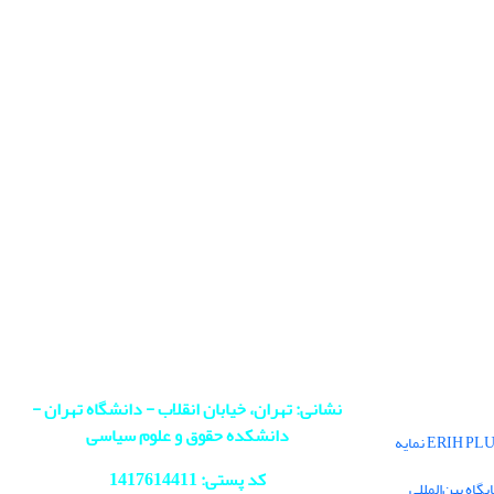
نشانی: تهران، خیابان انقلاب - دانشگاه تهران -
دانشکده حقوق و علوم سیاسی
فصلنامه سیاست در پایگاه بین‌المللی ERIH PLUS نمایه
کد پستی: 1417614411
اه بین‌المللی