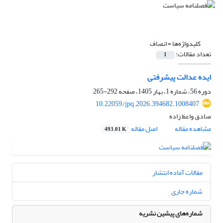
کلیدواژه‌ها =
انصاف
تعداد مقالات:
1
ایده عدالت پیشرفتی
دوره 56، شماره 1، بهار 1405، صفحه
292-265
10.22059/jpq.2026.394682.1008407
صادق واعظ زاده
مشاهده مقاله
اصل مقاله
493.01 K
مقالات آماده انتشار
شماره جاری
شماره‌های پیشین نشریه