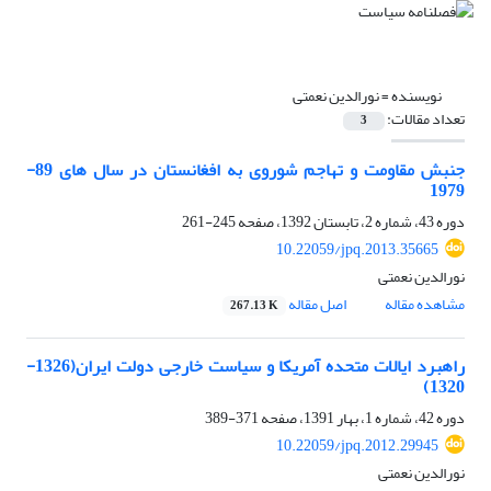
نویسنده =
نورالدین نعمتی
تعداد مقالات:
3
جنبش مقاومت و تهاجم شوروی به افغانستان در سال های 89-
1979
دوره 43، شماره 2، تابستان 1392، صفحه
245-261
10.22059/jpq.2013.35665
نورالدین نعمتی
مشاهده مقاله
اصل مقاله
267.13 K
راهبرد ایالات متحده آمریکا و سیاست خارجی دولت ایران(1326-
1320)
دوره 42، شماره 1، بهار 1391، صفحه
371-389
10.22059/jpq.2012.29945
نورالدین نعمتی