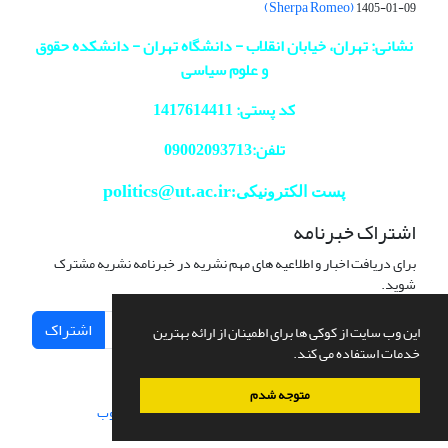
(Sherpa Romeo)
1405-01-09
نشانی: تهران، خیابان انقلاب - دانشگاه تهران - دانشکده حقوق
و علوم سیاسی
کد پستی: 1417614411
تلفن:09002093713
politics@ut.ac.ir
پست الکترونیکی:
اشتراک خبرنامه
برای دریافت اخبار و اطلاعیه های مهم نشریه در خبرنامه نشریه مشترک
شوید.
اشتراک
این وب سایت از کوکی ها برای اطمینان از ارائه بهترین
خدمات استفاده می کند.
متوجه شدم
سامانه مدیریت نشریات علمی.
طراحی و پیاده سازی از
سیناوب