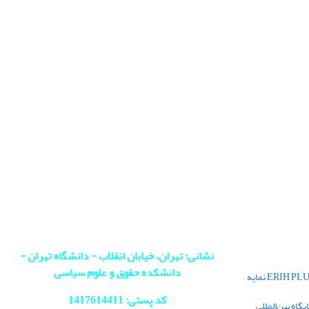
نشانی: تهران، خیابان انقلاب - دانشگاه تهران -
دانشکده حقوق و علوم سیاسی
فصلنامه سیاست در پایگاه بین‌المللی ERIH PLUS نمایه
کد پستی: 1417614411
اه بین‌المللی