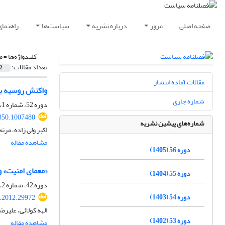
صفحه اصلی
مرور
درباره نشریه
سیاست‌ها
راهنمای
کلیدواژه‌ها =
م
تعداد مقالات:
2
مقالات آماده انتشار
واکنش روسیه به
شماره جاری
دوره 52، شماره 1، بهار 1401، صفحه
850.1007480
شماره‌های پیشین نشریه
اکبر ولی زاده، مر
مشاهده مقاله
دوره 56 (1405)
«معمای امنیت» و
دوره 55 (1404)
دوره 42، شماره 2، تابستان 1391، صفحه
دوره 54 (1403)
.2012.29972
الهه کولائی، علیرض
دوره 53 (1402)
مشاهده مقاله