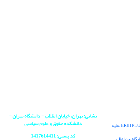
نشانی: تهران، خیابان انقلاب - دانشگاه تهران -
دانشکده حقوق و علوم سیاسی
فصلنامه سیاست در پایگاه بین‌المللی ERIH PLUS نمایه
کد پستی: 1417614411
اه بین‌المللی