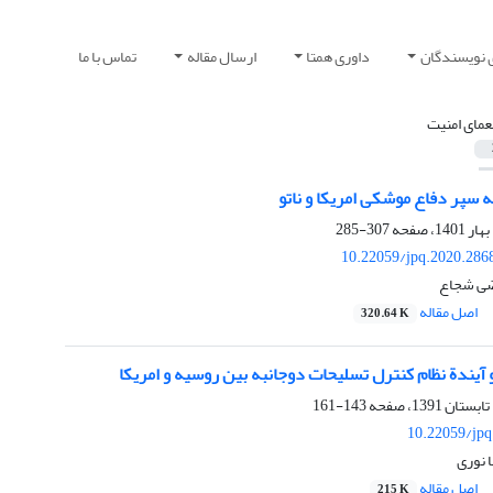
 نویسندگان
داوری همتا
ارسال مقاله
تماس با ما
عمای امنیت
 سپر دفاع موشکی امریکا و ناتو
307-285
10.22059/jpq.2020.286
تضی شجاع
اصل مقاله
320.64 K
 آیندة نظام کنترل تسلیحات دوجانبه بین روسیه و امریکا
143-161
10.22059/jpq
ا نوری
اصل مقاله
215 K