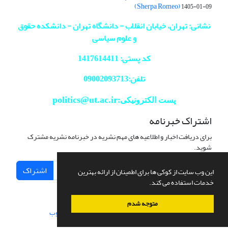
(Sherpa Romeo)
1405-01-09
نشانی: تهران، خیابان انقلاب - دانشگاه تهران - دانشکده حقوق
و علوم سیاسی
کد پستی: 1417614411
تلفن:09002093713
politics@ut.ac.ir
پست الکترونیکی:
اشتراک خبرنامه
برای دریافت اخبار و اطلاعیه های مهم نشریه در خبرنامه نشریه مشترک
شوید.
اشتراک
این وب سایت از کوکی ها برای اطمینان از ارائه بهترین
خدمات استفاده می کند.
متوجه شدم
سامانه مدیریت نشریات علمی.
طراحی و پیاده سازی از
سیناوب