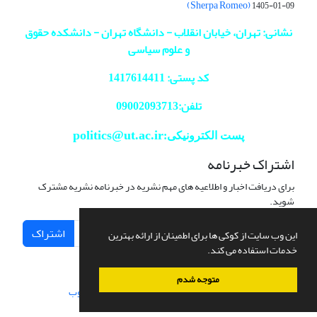
(Sherpa Romeo)
1405-01-09
نشانی: تهران، خیابان انقلاب - دانشگاه تهران - دانشکده حقوق
و علوم سیاسی
کد پستی: 1417614411
تلفن:09002093713
politics@ut.ac.ir
پست الکترونیکی:
اشتراک خبرنامه
برای دریافت اخبار و اطلاعیه های مهم نشریه در خبرنامه نشریه مشترک
شوید.
اشتراک
این وب سایت از کوکی ها برای اطمینان از ارائه بهترین
خدمات استفاده می کند.
متوجه شدم
سامانه مدیریت نشریات علمی.
طراحی و پیاده سازی از
سیناوب