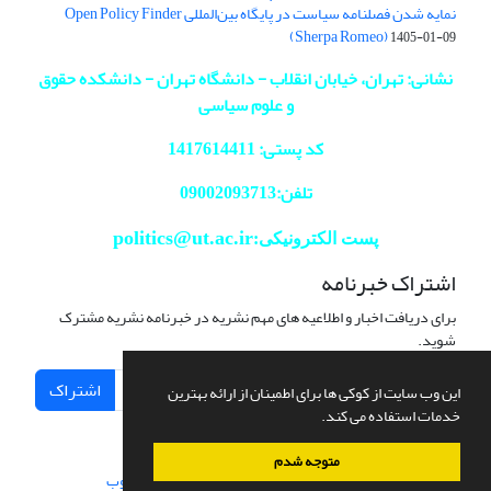
نمایه شدن فصلنامه سیاست در پایگاه بین‌المللی Open Policy Finder
(Sherpa Romeo)
1405-01-09
نشانی: تهران، خیابان انقلاب - دانشگاه تهران - دانشکده حقوق
و علوم سیاسی
کد پستی: 1417614411
تلفن:09002093713
politics@ut.ac.ir
پست الکترونیکی:
اشتراک خبرنامه
برای دریافت اخبار و اطلاعیه های مهم نشریه در خبرنامه نشریه مشترک
شوید.
اشتراک
این وب سایت از کوکی ها برای اطمینان از ارائه بهترین
خدمات استفاده می کند.
متوجه شدم
سامانه مدیریت نشریات علمی.
طراحی و پیاده سازی از
سیناوب