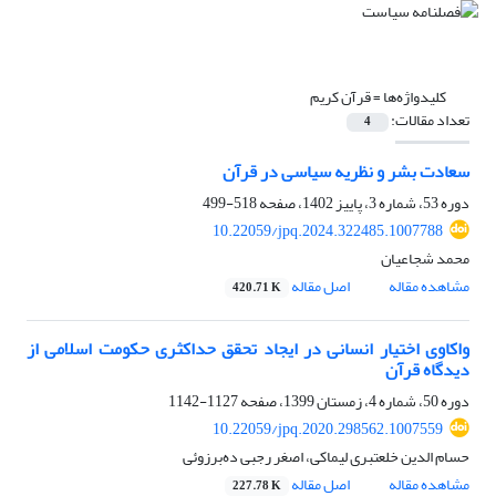
کلیدواژه‌ها =
قرآن کریم
تعداد مقالات:
4
سعادت بشر و نظریه سیاسی در قرآن
دوره 53، شماره 3، پاییز 1402، صفحه
518-499
10.22059/jpq.2024.322485.1007788
محمد شجاعیان
مشاهده مقاله
اصل مقاله
420.71 K
واکاوی اختیار انسانی در ایجاد تحقق حداکثری حکومت اسلامی از
دیدگاه قرآن
دوره 50، شماره 4، زمستان 1399، صفحه
1127-1142
10.22059/jpq.2020.298562.1007559
حسام الدین خلعتبری لیماکی، اصغر رجبی ده‌برزوئی
مشاهده مقاله
اصل مقاله
227.78 K