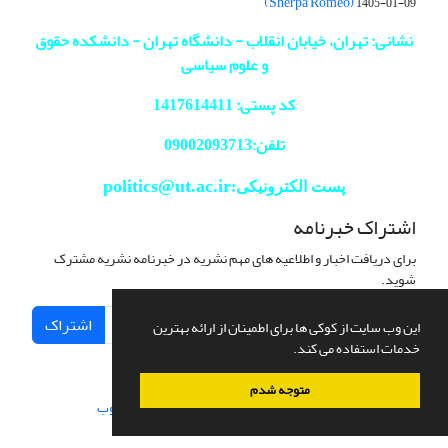
(Sherpa Romeo)
1405-01-09
نشانی: تهران، خیابان انقلاب - دانشگاه تهران - دانشکده حقوق
و علوم سیاسی
کد پستی: 1417614411
تلفن:09002093713
politics@ut.ac.ir
پست الکترونیکی:
اشتراک خبرنامه
برای دریافت اخبار و اطلاعیه های مهم نشریه در خبرنامه نشریه مشترک
شوید.
اشتراک
این وب سایت از کوکی ها برای اطمینان از ارائه بهترین
خدمات استفاده می کند.
متوجه شدم
سامانه مدیریت نشریات علمی.
طراحی و پیاده سازی از
سیناوب