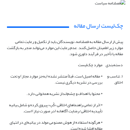
چک‌لیست ارسال مقاله
پیش از ارسال مقاله به فصلنامه، نویسندگان باید از تکمیل و رعایت تمامی
موارد زیر اطمینان حاصل کنند. عدم رعایت این موارد می‌تواند منجر به بازگشت
مقاله یا تأخیر در فرآیند داوری شود.
دسته‌بندی
موارد چک‌لیست
۱. تناسب و
* مقاله اصیل است، قبلاً منتشر نشده (به‌جز موارد مجاز) و تحت
اخلاق
بررسی در نشریه دیگری نیست.
* محتوا با اهداف و چشم‌انداز نشریه همخوانی دارد.
* اثر از تمامی راهنماهای اخلاقی «کُپ» پیروی کرده و شامل بیانیه
تأییدیه اخلاقی/رضایت آگاهانه (در صورت نیاز) است.
* هرگونه استفاده از هوش مصنوعی مولد در بیانیه‌ای در انتهای
مقاله افشا شده است.