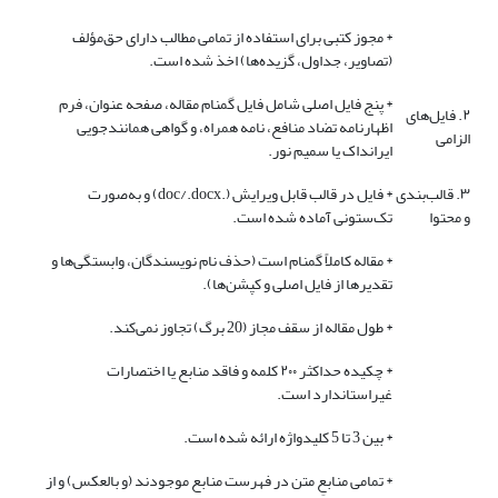
* مجوز کتبی برای استفاده از تمامی مطالب دارای حق‌مؤلف
(تصاویر، جداول، گزیده‌ها) اخذ شده است.
* پنج فایل اصلی شامل فایل گمنام مقاله، صفحه عنوان، فرم
۲. فایل‌های
اظهارنامه تضاد منافع، نامه همراه، و گواهی همانندجویی
الزامی
ایرانداک یا سمیم نور.
۳. قالب‌بندی
* فایل در قالب قابل ویرایش (.doc/.docx) و به‌صورت
و محتوا
تک‌ستونی آماده شده است.
* مقاله کاملاً گمنام است (حذف نام نویسندگان، وابستگی‌ها و
تقدیرها از فایل اصلی و کپشن‌ها).
* طول مقاله از سقف مجاز (20 برگ) تجاوز نمی‌کند.
* چکیده حداکثر ۲۰۰ کلمه و فاقد منابع یا اختصارات
غیر‌استاندارد است.
* بین 3 تا 5 کلیدواژه ارائه شده است.
* تمامی منابعِ متن در فهرست منابع موجودند (و بالعکس) و از