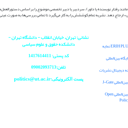
(مانند رفتار نویسنده یا داور)، سردبیر یا دبیر تخصصی موضوع را بر اساس دستورالعمل
ُپ» ارجاع دهد. نشریه تمام کوششش را به کار می‌گیرد تا تمامی بررسی‌ها به صورت عین
نشانی: تهران، خیابان انقلاب - دانشگاه تهران -
دانشکده حقوق و علوم سیاسی
فصلنامه سیاست در پایگاه بین‌المللی ERIH PLUS نمایه
کد پستی: 1417614411
اه بین‌المللی
تلفن:09002093713
ه دیجیتال نشریات
politics@ut.ac.ir
پست الکترونیکی:
للی J-Gate
نمایه شدن فصلنامه سیاست در پایگاه بین‌المللی Open
Polic