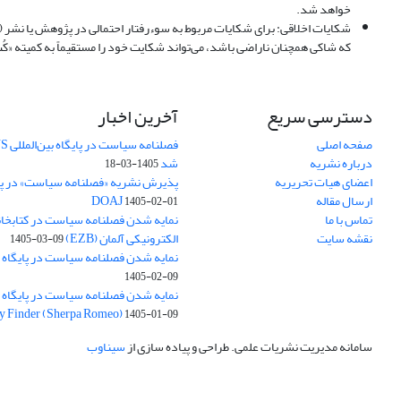
خواهد شد.
شکایات اخلاقی: برای شکایات مربوط به سوء‌رفتار احتمالی در پژوهش یا نشر 
که شاکی همچنان ناراضی باشد، می‌تواند شکایت خود را مستقیماً به کمیته «ک
دسترسی سریع
آخرین اخبار
صفحه اصلی
درباره نشریه
شد
1405-03-18
اعضای هیات تحریریه
پذیرش نشریه «فصلنامه سیاست» در پایگ
ارسال مقاله
DOAJ
1405-02-01
تماس با ما
نمایه شدن فصلنامه سیاست در کتابخان
نقشه سایت
الکترونیکی آلمان (EZB)
1405-03-09
نمایه شدن فصلنامه سیاست در پایگاه بین‌الم
1405-02-09
y Finder (Sherpa Romeo)
1405-01-09
سامانه مدیریت نشریات علمی.
طراحی و پیاده سازی از
سیناوب