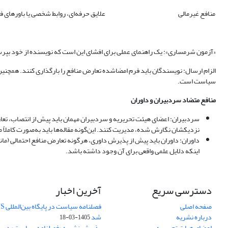
منافع غیرمالی
علایق حرفه‌ای، روابط شخصی یا باورهای
«آزمون شرمساری»: یک راهنمای عملی برای افشای این است که نویسنده از خود بپرسد:
الزام ارسال: نویسندگان باید فرم امضاشده تعارض منافع را بارگذاری کنند. همچنین
سیاست است.
منافع متضاد سردبیران و داوران
سردبیران: اعضای هیئت تحریریه و سردبیران مهمان باید پیش از انتصاب، تعارض ا
نزدیکشان نگارش شده، مدیریت کنند. این‌گونه مقاله‌ها باید به‌صورت کامل
داوران: داوران باید پیش از پذیرش داوری، هرگونه تعارض منافع احتمالی (مان
اینکه دلایل علمی واقعی برای آن وجود داشته باشد.
دسترسی سریع
آخرین اخبار
صفحه اصلی
درباره نشریه
شد
1405-03-18
اعضای هیات تحریریه
پذیرش نشریه «فصلنامه سیاست» در پایگ