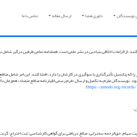
 نویسندگان
داوری همتا
ارسال مقاله
تماس با ما
د، از الزامات اخلاقی بنیادین در نشر علمی است. فصلنامه تمامی طرفین درگیر شامل نوی
ر را که پتانسیل تأثیرگذاری یا سوگیری در کارشان را دارد، افشا کنند. این امر شامل م
قی شود. نویسندگان ملزم به تکمیل و ارسال «فرم رسمی اظهارنامه منافع متضاد» هم‌زمان با
).
https://zenodo.org/records
ت:
لکیت سهام؛ حق‌الزحمه سخنرانی؛ مبالغ دریافتی برای گواهی کارشناسی؛ ثبت اختراع؛ گرنت