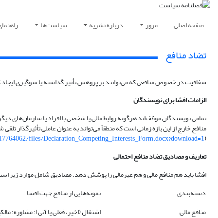
صفحه اصلی
مرور
درباره نشریه
سیاست‌ها
راهنمای
تضاد منافع
شفافیت در خصوص منافعی که می‌توانند بر پژوهش تأثیر گذاشته یا سوگیری ایجاد کنن
الزامات افشا برای نویسندگان
تمامی نویسندگان موظف‌اند هرگونه روابط مالی یا شخصی با افراد یا سازمان‌های دیگ
منافع خارج از این بازه زمانی است که منطقاً می‌تواند به عنوان عاملی تأثیرگذار تل
/17764062/files/Declaration_Competing_Interests_Form.docx?download=1
(
تعاریف و مصادیق تضاد منافع احتمالی
افشا باید هم منافع مالی و هم غیرمالی را پوشش دهد. مصادیق شامل موارد زیر اس
دسته‌بندی
نمونه‌هایی از منافع جهت افشا
منافع مالی
اشتغال (اخیر، فعلی یا آتی)؛ مشاوره؛ ما