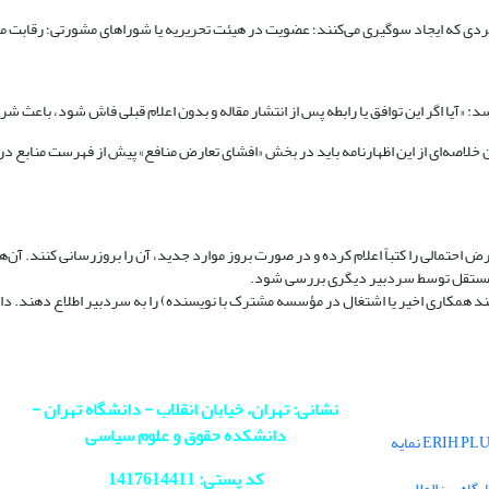
 فردی که ایجاد سوگیری می‌کنند؛ عضویت در هیئت تحریریه یا شوراهای مشورتی؛ رقابت 
 «آیا اگر این توافق یا رابطه پس از انتشار مقاله و بدون اعلام قبلی فاش شود، باعث 
 خلاصه‌ای از این اظهارنامه باید در بخش «افشای تعارض منافع» پیش از فهرست منابع د
حتمالی را کتباً اعلام کرده و در صورت بروز موارد جدید، آن را بروزرسانی کنند. آن‌ها ن
اً مستقل توسط سردبیر دیگری بررسی شود.
ند همکاری اخیر یا اشتغال در مؤسسه مشترک با نویسنده) را به سردبیر اطلاع دهند. داور
نشانی: تهران، خیابان انقلاب - دانشگاه تهران -
دانشکده حقوق و علوم سیاسی
فصلنامه سیاست در پایگاه بین‌المللی ERIH PLUS نمایه
کد پستی: 1417614411
اه بین‌المللی