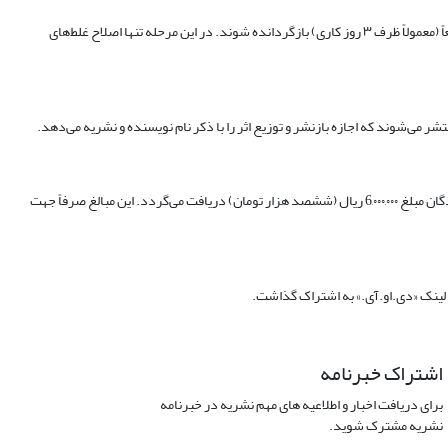
تصحیح نسخه نهایی؛ پس از پذیرش، مقاله وارد مرحله تولید (ویراستاری و صفحه‌آرایی) می‌شود. نسخه پیش‌چاپ برای نویسنده مسئول ارسال می‌گردد و اصلاحات باید سریعاً (معمولاً ظرف ۳ روز کاری) بازگردانده شوند. در این مرحله تنها اصلاح غلط‌های
برای تداوم خدمات انتشار باکیفیت و پایبندی نشریه به سیاست دسترسی آزاد دائمی، مبلغی تحت عنوان «هزینه پردازش مقاله» دریافت می‌شود. برای انتشار مقاله از نویسندگان مبلغ 6,۰۰۰,۰۰۰ ریال (ششصد هزار تومان) دریافت می‌گردد. این مبالغ صرفاً جهت
 لینک «دی.او.آی.» به اشتراک گذاشت.
اشتراک خبرنامه
برای دریافت اخبار و اطلاعیه های مهم نشریه در خبرنامه
نشریه مشترک شوید.