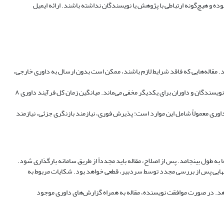
ده و هیچ‌گونه ارتباطی با پژوهش یا نویسندگان نداشته باشند. ارائه ایمیل
صی، مقاله را از نظر تناسب با اهداف و موضوعات نشریه و رعایت اصول اخلاقی بررسی می‌کنند. این مرحله حدود 10 روز زمان می‌برد. مقاله‌هایی که فاقد شرایط لازم باشند، ممکن است بدون ارسال به داوری خارجی،
داوری تخصصی: مقاله‌های مناسب برای حداقل دو داور مستقل و خارجی ارسال می‌شوند. نشریه از سیاست داوری دوسو-ناشناس پیروی می‌کند؛ به این معنا که هویت نویسندگان و داوران برای یکدیگر مخفی می‌ماند. میانگین زمان کل فرآیند داوری ۸
د. این نشریه با نرخ پذیرش 21 درصد، رویکردی بسیار گزینشی دارد. نتایج داوری معمولاً شامل این موارد است: پذیرش فوری، نیازمند بازنگری جزئی، نیازمند
 طول بینجامد. پس از اصلاح، مقاله باید مجدداً از طریق سامانه بارگذاری شود.
 نهایی پس از بررسی مجدد توسط سردبیر، قطعی خواهد بود. شکایات مربوط به
هد. در صورت موافقت نویسنده، مقاله به همراه گزارش‌های داوری موجود