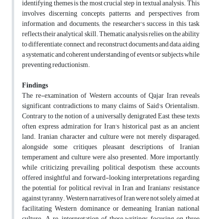
identifying themes is the most crucial step in textual analysis. This
involves discerning concepts, patterns, and perspectives from
information and documents; the researcher's success in this task
reflects their analytical skill. Thematic analysis relies on the ability
to differentiate, connect, and reconstruct documents and data, aiding
a systematic and coherent understanding of events or subjects while
preventing reductionism.
Findings
The re-examination of Western accounts of Qajar Iran reveals
significant contradictions to many claims of Said's Orientalism.
Contrary to the notion of a universally denigrated East, these texts
often express admiration for Iran's historical past as an ancient
land. Iranian character and culture were not merely disparaged;
alongside some critiques, pleasant descriptions of Iranian
temperament and culture were also presented. More importantly,
while criticizing prevailing political despotism, these accounts
offered insightful and forward-looking interpretations regarding
the potential for political revival in Iran and Iranians' resistance
against tyranny. Western narratives of Iran were not solely aimed at
facilitating Western dominance or demeaning Iranian national
culture. A re-interpretation of these writings, focusing on three