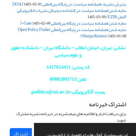
پذیرش نشریه «فصلنامه سیاست» در پایگاه بین‌المللی DOAJ
1405-02-01
نمایه شدن فصلنامه سیاست در کتابخانه دیجیتال نشریات الکترونیکی
آلمان (EZB)
1405-03-09
نمایه شدن فصلنامه سیاست در پایگاه بین‌المللی J-Gate
1405-02-09
نمایه شدن فصلنامه سیاست در پایگاه بین‌المللی Open Policy Finder
(Sherpa Romeo)
1405-01-09
نشانی: تهران، خیابان انقلاب - دانشگاه تهران - دانشکده حقوق
و علوم سیاسی
کد پستی: 1417614411
تلفن:09002093713
politics@ut.ac.ir
پست الکترونیکی:
اشتراک خبرنامه
برای دریافت اخبار و اطلاعیه های مهم نشریه در خبرنامه نشریه مشترک
شوید.
اشتراک
این وب سایت از کوکی ها برای اطمینان از ارائه بهترین