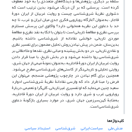
سلطه بر دیگری، پژوهش‌ها و دیدگاه‌های متعددی را به خود معطوف
کرده است. پرسشی که بر آن درنگ می‌شود بدین ترتیب است که
دشواری نظریۀ شرق‌شناسی چیست و روایت غربیان از ایران دورۀ
قاجار، به‌عنوان آغازگاه رویارویی فکری جدی میان ایران و غرب، تا چه
حد با دعاوی این نظریه همخوانی دارد؟ واکاوی این پرسش مستلزم
بررسی نظری و مطالعۀ تاریخی است تا بتوان با اتکا به نقد نظری و مطالعۀ
موردی تاریخی، خوانشی نقادانه از شرق‌شناسی داشته باشیم.
بدین‌سان، ضمن در پیش نهادن روش تحلیل مضمون برای تفسیر نظری
و نقادی تاریخی، در دو بخش پیشینه و مبانی نظری، نقدها و ملاحظاتی بر
شرق‌شناسی روا داشته می‌شود و در بخش تاریخ، با مبنا قرار دادن
روایت غربیان از ایران دورۀ قاجاریه، به‌عنوان نمونۀ مهمی از جهان شرق،
روایتی تحلیلی و تاریخی‌نگر از کاستی‌های شرق‌شناسی مطرح می‌شود.
همچنین برای گام نهادن در چارچوب پژوهشی منسجم، می‌توان این
فرض را مبنا قرار داد که وارسی نقادانۀ نظریۀ شرق‌شناسی ادوارد
سعید چنین می‌نماید که او تفسیری غیرتاریخی، کلی‌گرا و تعمیمی دربارۀ
رویارویی غرب و شرق دارد و روایت غربیان از ایران دورۀ قاجاریه،
به‌مثابۀ کهن‌سرزمین جهان شرق، در موارد بسیاری باژگونۀ دعاوی
شرق‌شناسی است.
کلیدواژه‌ها
منش ملی
سیاست ایرانی
شرق‌شناسی
استبداد سیاسی