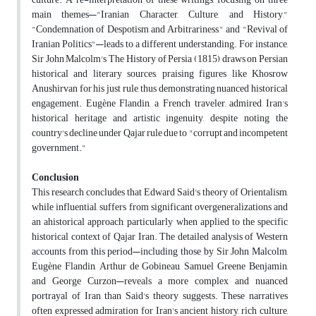
main themes—"Iranian Character, Culture, and History,"
"Condemnation of Despotism and Arbitrariness," and "Revival of
Iranian Politics"—leads to a different understanding. For instance,
Sir John Malcolm's The History of Persia (1815) draws on Persian
historical and literary sources, praising figures like Khosrow
Anushirvan for his just rule, thus demonstrating nuanced historical
engagement. Eugène Flandin, a French traveler, admired Iran's
historical heritage and artistic ingenuity, despite noting the
country's decline under Qajar rule due to "corrupt and incompetent
government."
Conclusion
This research concludes that Edward Said's theory of Orientalism,
while influential, suffers from significant overgeneralizations and
an ahistorical approach, particularly when applied to the specific
historical context of Qajar Iran. The detailed analysis of Western
accounts from this period—including those by Sir John Malcolm,
Eugène Flandin, Arthur de Gobineau, Samuel Greene Benjamin,
and George Curzon—reveals a more complex and nuanced
portrayal of Iran than Said's theory suggests. These narratives
often expressed admiration for Iran's ancient history, rich culture,