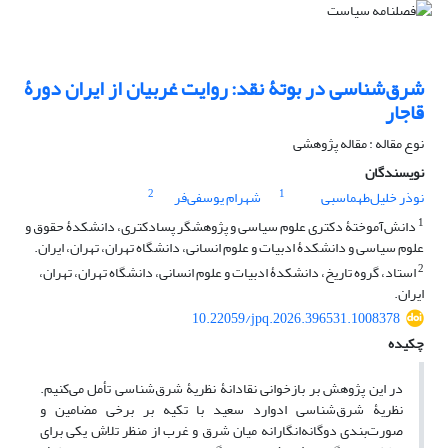
شرق‌شناسی در بوتۀ نقد: روایت غربیان از ایران دورۀ
قاجار
نوع مقاله : مقاله پژوهشی
نویسندگان
2
1
نوذر خلیل‌طهماسبی
شهرام یوسفی‌فر
1
دانش‌آموختۀ دکتری علوم سیاسی و پژوهشگر پسادکتری، دانشکدۀ حقوق و
علوم سیاسی و دانشکدۀ ادبیات و علوم انسانی، دانشگاه تهران، تهران، ایران.
2
استاد، گروه تاریخ، دانشکدۀ ادبیات و علوم انسانی، دانشگاه تهران، تهران،
ایران.
10.22059/jpq.2026.396531.1008378
چکیده
در این پژوهش بر بازخوانی نقادانۀ نظریۀ شرق‌شناسی تأمل می‌کنیم.
نظریۀ شرق‌شناسی ادوارد سعید با تکیه بر برخی مضامین و
صورت‌بندی دوگانه‌انگارانه میان شرق و غرب از منظر تلاش یکی برای