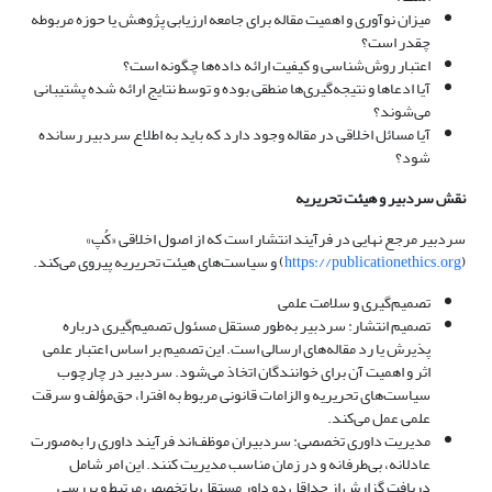
میزان نوآوری و اهمیت مقاله برای جامعه ارزیابی پژوهش یا حوزه مربوطه
چقدر است؟
اعتبار روش‌شناسی و کیفیت ارائه داده‌ها چگونه است؟
آیا ادعاها و نتیجه‌گیری‌ها منطقی بوده و توسط نتایج ارائه شده پشتیبانی
می‌شوند؟
آیا مسائل اخلاقی در مقاله وجود دارد که باید به اطلاع سردبیر رسانده
شود؟
نقش سردبیر و هیئت تحریریه
سردبیر مرجع نهایی در فرآیند انتشار است که از اصول اخلاقی «کُپ»
(
https://publicationethics.org
) و سیاست‌های هیئت تحریریه پیروی می‌کند.
تصمیم‌گیری و سلامت علمی
تصمیم انتشار: سردبیر به‌طور مستقل مسئول تصمیم‌گیری درباره
پذیرش یا رد مقاله‌های ارسالی است. این تصمیم بر اساس اعتبار علمی
اثر و اهمیت آن برای خوانندگان اتخاذ می‌شود. سردبیر در چارچوب
سیاست‌های تحریریه و الزامات قانونی مربوط به افترا، حق‌مؤلف و سرقت
علمی عمل می‌کند.
مدیریت داوری تخصصی: سردبیران موظف‌اند فرآیند داوری را به‌صورت
عادلانه، بی‌طرفانه و در زمان مناسب مدیریت کنند. این امر شامل
دریافت گزارش از حداقل دو داور مستقل با تخصص مرتبط و بررسی