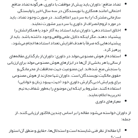
تضاد منافع: داوران باید پیش از موافقت با داوری، هرگونه تضاد منافع
احتمالی (مانند همکاری با نویسندگان در سه سال اخیر یا وابستگی
سازمانی مشترک) را به سردبیر اعلام کنند. در صورت وجود تضاد، باید
در مورد لزوم انصراف از داوری با سردبیر مشورت نمایند.
اخلاق استناددهی: داوران نباید استناد به آثار خود یا همکارانشان را
پیشنهاد دهند، مگر اینکه دلایل علمی واقعی وجود داشته باشد. باید از
پیشنهادهایی که صرفاً با هدف افزایش تعداد استنادها انجام می‌شود،
پرهیز کرد.
استفاده از هوش مصنوعی مولد در داوری: داوران از بارگذاری مقاله‌های
ارسالی یا هر بخشی از آن‌ها در ابزارهای هوش مصنوعی مولد برای ارزیابی
یا سنجش منع شده‌اند. این ممنوعیت جهت محافظت از محرمانگی و
حقوق مالکیت نویسندگان است. داوران تنها مجازند از هوش مصنوعی
برای ویرایش ادبی گزارش داوری خود (جهت بهبود زبان و خوانایی)
استفاده کنند، مشروط بر اینکه این موضوع را به‌طور شفاف به تیم
تحریریه اعلام نمایند.
معیارهای داوری
از داوران خواسته می‌شود مقاله را بر اساس چندین فاکتور ارزیابی کنند، از
جمله:
آیا مقاله از نظر فنی شایسته است و استدلال‌ها، حقایق و منطق آن استوار
است؟