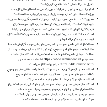
دقیق اظهارنامه‌های تضاد منافع داوران است.
اختیار نهایی: سردبیر بر فرآیند داوری تمامی مقاله‌ها ارسالی (از جمله
ویژه‌نامه‌ها) نظارت دارد و مسئول نهایی پذیرش یا رد مقاله‌ها است.
مدیریت تضاد منافع: سردبیر نباید در فرآیند تصمیم‌گیری مقاله‌هایی که
خود نوشته است، یا مقاله‌هایی که توسط اعضای خانواده و همکاران
نزدیکش نگارش شده، و یا مقاله‌هایی که با منافع تجاری او در ارتباط
است، دخالت کند. مدیریت این‌گونه مقاله‌ها باید به‌صورت کاملاً مستقل
توسط دبیر دیگری انجام شود.
صیانت از اخلاق علمی: سردبیر با بررسی و ارزیابی موارد گزارش‌شده یا
مشکوک به سوء‌رفتار (در سطوح پژوهش، انتشار، داوری و تحریریه)، از
سلامت سوابق علمی منتشر شده محافظت می‌کند. استفاده از سامانه
سمیم نور (https://www.samimnoor.ir) یا سامانة همانندجو
(https://tik.irandoc.ac.ir) در این راستا الزامی است.
اصلاحیه‌ها و بازپس‌گیری‌ها: در صورت ارائه شواهد متقن مبنی بر وقوع
خطا یا سوء‌رفتار، سردبیر با همکاری ناشر نسبت به انتشار سریع
اصلاحیه، بازپس‌گیری، یا بیانیه ابراز تردید اقدام می‌کند.
استفاده از هوش مصنوعی مولد: سردبیران از بارگذاری تمام یا بخشی از
مقاله‌های ارسالی در ابزارهای هوش مصنوعی مولد منع شده‌اند.
همچنین سردبیران نباید از ابزارهای هوش مصنوعی برای کمک به
فرآیند ارزیابی یا تصمیم‌گیری درباره مقاله‌ها استفاده کنند.