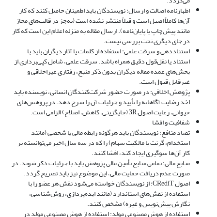
می‌گردد.
اظهارنامه اصالت و ارسال: نویسندگان باید اطمینان حاصل کنند که کار
آن‌ها کاملاً اصیل است و قبلاً منتشر نشده است (به‌جز در قالب‌های مجاز
مانند پیش‌چاپ یا پایان‌نامه). ارسال مقاله به منزله اعلام این است که کار
در جای دیگری تحت بررسی نیست.
استناددهی و سرقت علمی: استفاده از کلمات یا آثار دیگران باید با
استناد یا نقل‌قول دقیق همراه باشد. سرقت علمی، شامل کپی‌برداری از
بخش‌های عمده مقاله دیگران بدون ذکر منبع، رفتاری غیراخلاقی و
غیرقابل قبول است.
پژوهش اخلاقی: در صورت حضور شرکت‌کنندگان انسانی، نویسنده باید
اخذ رضایت آگاهانه را تأیید و جزئیات آن را شرح دهد. در پژوهش‌های
حیوانی، رعایت اصول 3R (جایگزینی، کاهش، اصلاح) الزامی است.
شفافیت و افشا
تضاد منافع: نویسندگان باید هرگونه رابطه مالی یا شخصی (مانند
استخدام، گرنت یا مالکیت سهام) را که در سه سال اخیر می‌توانسته بر
کار آن‌ها سوگیری ایجاد کند، افشا کنند.
منابع مالی: تمامی منابع تأمین مالی پژوهش باید با جزئیات ذکر شوند. در
صورت عدم دریافت حمایت مالی، این موضوع نیز باید تصریح گردد.
اصول CRediT: از نویسندگان خواسته می‌شود نقش هر عضو را با
استفاده از نقش‌های استاندارد (مانند ایده‌پردازی، روش‌شناسی،
نگارش پیش‌نویس و غیره) مشخص کنند.
استفاده از هوش مصنوعی مولد: استفاده از هوش مصنوعی مولد در