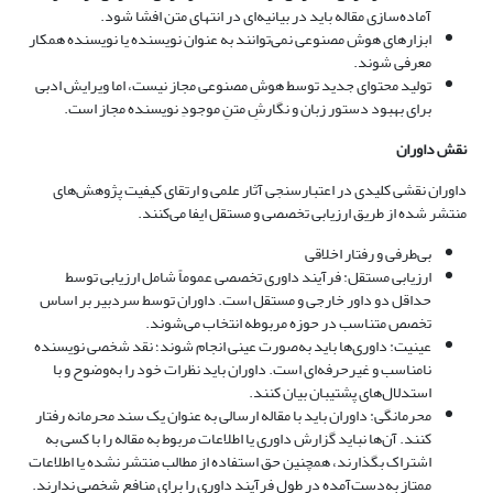
آماده‌سازی مقاله باید در بیانیه‌ای در انتهای متن افشا شود.
ابزارهای هوش مصنوعی نمی‌توانند به عنوان نویسنده یا نویسنده همکار
معرفی شوند.
تولید محتوای جدید توسط هوش مصنوعی مجاز نیست، اما ویرایش ادبی
برای بهبود دستور زبان و نگارشِ متنِ موجودِ نویسنده مجاز است.
نقش داوران
داوران نقشی کلیدی در اعتبارسنجی آثار علمی و ارتقای کیفیت پژوهش‌های
منتشر شده از طریق ارزیابی تخصصی و مستقل ایفا می‌کنند.
بی‌طرفی و رفتار اخلاقی
ارزیابی مستقل: فرآیند داوری تخصصی عموماً شامل ارزیابی توسط
حداقل دو داور خارجی و مستقل است. داوران توسط سردبیر بر اساس
تخصص متناسب در حوزه مربوطه انتخاب می‌شوند.
عینیت: داوری‌ها باید به‌صورت عینی انجام شوند؛ نقد شخصی نویسنده
نامناسب و غیرحرفه‌ای است. داوران باید نظرات خود را به‌وضوح و با
استدلال‌های پشتیبان بیان کنند.
محرمانگی: داوران باید با مقاله ارسالی به عنوان یک سند محرمانه رفتار
کنند. آن‌ها نباید گزارش داوری یا اطلاعات مربوط به مقاله را با کسی به
اشتراک بگذارند، همچنین حق استفاده از مطالب منتشر نشده یا اطلاعات
ممتاز به‌دست‌آمده در طول فرآیند داوری را برای منافع شخصی ندارند.