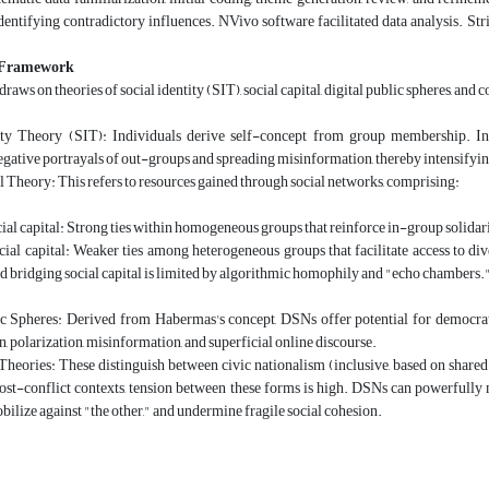
identifying contradictory influences. NVivo software facilitated data analysis. St
l Framework
draws on theories of social identity (SIT), social capital, digital public spheres, a
ity Theory (SIT): Individuals derive self-concept from group membership. In 
negative portrayals of out-groups and spreading misinformation, thereby intensifyi
l Theory: This refers to resources gained through social networks, comprising:
al capital: Strong ties within homogeneous groups that reinforce in-group solidar
ial capital: Weaker ties among heterogeneous groups that facilitate access to div
ild bridging social capital is limited by algorithmic homophily and "echo chambers.
ic Spheres: Derived from Habermas's concept, DSNs offer potential for democrati
, polarization, misinformation, and superficial online discourse.
heories: These distinguish between civic nationalism (inclusive, based on shared 
post-conflict contexts, tension between these forms is high. DSNs can powerfully m
obilize against "the other," and undermine fragile social cohesion.