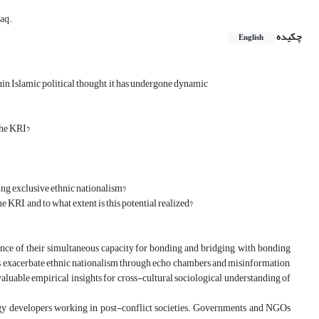
raq.
چکیده
English
thin Islamic political thought, it has undergone dynamic
the KRI?
ing exclusive ethnic nationalism?
 KRI, and to what extent is this potential realized?
nce of their simultaneous capacity for bonding and bridging, with bonding
s exacerbate ethnic nationalism through echo chambers and misinformation,
valuable empirical insights for cross-cultural sociological understanding of
nology developers working in post-conflict societies. Governments and NGOs