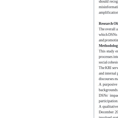
should recogn
misinformatio
amplification
Research Ob
The overall a
which DSNs st
and promoting
Methodolog
This study e
processes, in
social cohesi
The KRI serve
and internal 
discourses, m
A purposive 
backgrounds, 
DSNs' impact
participation
A qualitativ
December 202
involved syst