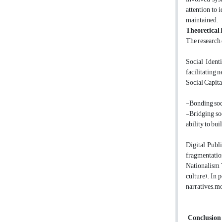
attention to 
maintained.
Theoretica
The research 
Social Ident
facilitating 
Social Capita
-Bonding soci
-Bridging soc
ability to bu
Digital Publ
fragmentation
Nationalism T
culture). In 
narratives, m
Conclusion