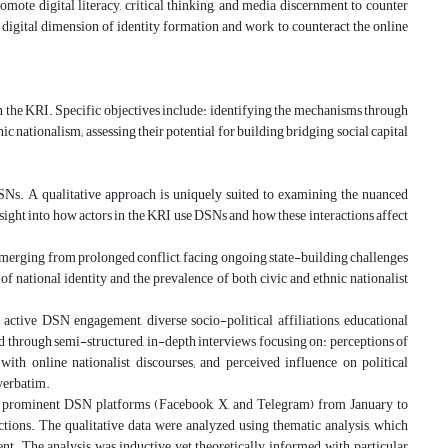
omote digital literacy, critical thinking, and media discernment to counter
digital dimension of identity formation and work to counteract the online
in the KRI. Specific objectives include: identifying the mechanisms through
c nationalism; assessing their potential for building bridging social capital
Ns. A qualitative approach is uniquely suited to examining the nuanced
nsight into how actors in the KRI use DSNs and how these interactions affect
y emerging from prolonged conflict, facing ongoing state-building challenges
f national identity and the prevalence of both civic and ethnic nationalist
ctive DSN engagement, diverse socio-political affiliations, educational
d through semi-structured, in-depth interviews focusing on: perceptions of
ith online nationalist discourses; and perceived influence on political
 verbatim.
 on prominent DSN platforms (Facebook, X, and Telegram) from January to
tions. The qualitative data were analyzed using thematic analysis, which
ent. The analysis was inductive yet theoretically informed, with particular