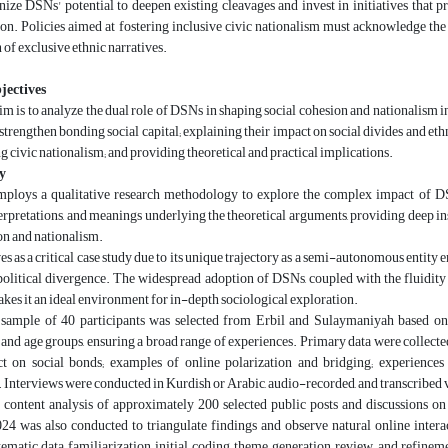
ize DSNs' potential to deepen existing cleavages and invest in initiatives that pr
n. Policies aimed at fostering inclusive civic nationalism must acknowledge the 
 of exclusive ethnic narratives.
jectives
im is to analyze the dual role of DSNs in shaping social cohesion and nationalism 
rengthen bonding social capital; explaining their impact on social divides and ethni
 civic nationalism; and providing theoretical and practical implications.
y
mploys a qualitative research methodology to explore the complex impact of DS
terpretations, and meanings underlying the theoretical arguments, providing deep i
on and nationalism.
s as a critical case study due to its unique trajectory as a semi-autonomous entit
political divergence. The widespread adoption of DSNs, coupled with the fluidity o
akes it an ideal environment for in-depth sociological exploration.
sample of 40 participants was selected from Erbil and Sulaymaniyah based on a
and age groups, ensuring a broad range of experiences. Primary data were collecte
 on social bonds; examples of online polarization and bridging; experiences w
. Interviews were conducted in Kurdish or Arabic, audio-recorded, and transcribed
e content analysis of approximately 200 selected public posts and discussions
4 was also conducted to triangulate findings and observe natural online interac
ematic data familiarization, initial coding, theme generation, review, and refinem