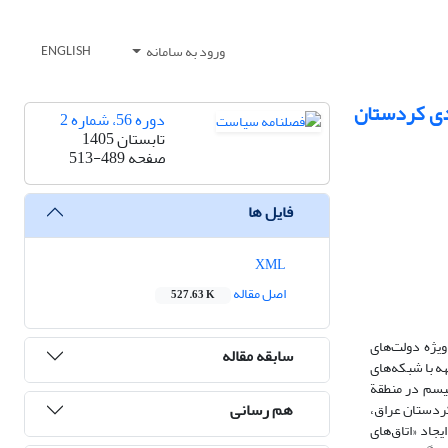
ورود به سامانه
ENGLISH
ردی کردستان
دوره 56، شماره 2
تابستان 1405
صفحه
513-489
فایل ها
XML
اصل مقاله
527.63 K
ویژه دولت‌های
سابقه مقاله
هه با شبکه‌های
یسم در منطقة
هم رسانی
کردستان عراق،
یجاد «اتاق‌های