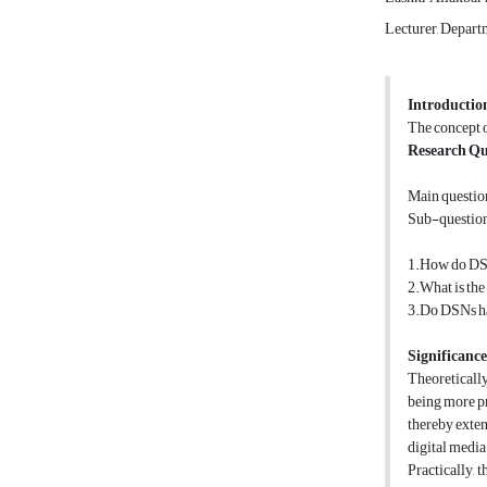
Lecturer, Departm
Introductio
The concept o
Research Qu
Main question
Sub-question
1.How do DSNs
2.What is the
3.Do DSNs hav
Significance
Theoreticall
being more pr
thereby exten
digital media'
Practically, 