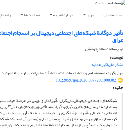
صفحه اصلی
مرور
درباره نشریه
سیاست‌ها
راهنمای
تأثیر دوگانة شبکه‌های اجتماعی دیجیتال بر انسجام اجتم
عراق
نوع مقاله : مقاله پژوهشی
نویسنده
لشکر علی اکبر هدایه
مربی گروه جامعه‌شناسی، دانشکدۀ ادبیات، دانشگاه صلاح‌الدین، اربیل، اقلیم کردس
10.22059/jpq.2026.397720.1008382
چکیده
شبکه‌های اجتماعی دیجیتالی بازیگران تأثیرگذار و نوینی در عرصة حیات بشر
پسامنازعه در سال‌های اخیر پذیرای تأثیرات متناقض و پیچیده‌ای از نقش‌آفرینی
اجتماعی دیجیتالی تأثیرات چشمگیری را تجربه است. هدف آن است تا نقش دو
کردستان عراق بررسی و تحلیل شود. پرسش اصلی پژوهش آن است که شبکه‌های ا
به‌عنوان یک جامعۀ پس از منازعه، دارند؟ یافته‌ها نشان می‌دهند که این پلتفرم