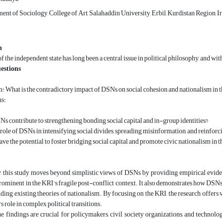
ent of Sociology, College of Art, Salahaddin University, Erbil, Kurdistan Region, I
n
f the independent state has long been a central issue in political philosophy, and wi
estions
: What is the contradictory impact of DSNs on social cohesion and nationalism in 
s:
 contribute to strengthening bonding social capital and in-group identities?
 role of DSNs in intensifying social divides, spreading misinformation, and reinforc
e the potential to foster bridging social capital and promote civic nationalism in the
y, this study moves beyond simplistic views of DSNs by providing empirical evide
ominent in the KRI's fragile post-conflict context. It also demonstrates how DSN
ding existing theories of nationalism. By focusing on the KRI, the research offers 
s role in complex political transitions.
the findings are crucial for policymakers, civil society organizations, and tech