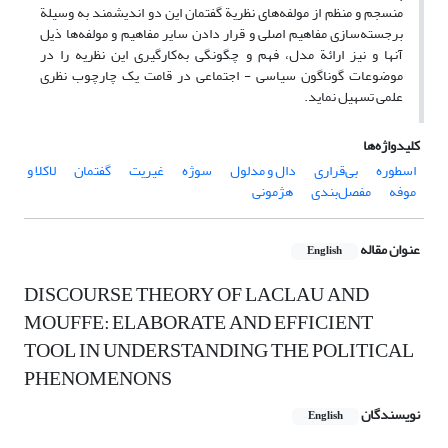
منسجم و منظم از مولفه‌های نظریة گفتمان این دو اندیشمند به‌ وسیلة
برجسته‌سازی مفاهیم اصلی و قرار دادن سایر مفاهیم و مولفه‌ها ذیل
آنها و نیز ارائة مدل، فهم و چگونگی به‌کارگیری این نظریه را در
موضوعات گوناگون سیاسی - اجتماعی در قامت یک چارچوب نظری
علمی تسهیل نماید.
کلیدواژه‌ها
اسطوره
بی‌قراری
دال و مدلول
سوژه‌
غیریت‌
گفتمان
لاکلا و
موفه
مفصل‌بندی
هژمونی
عنوان مقاله
English
DISCOURSE THEORY OF LACLAU AND
MOUFFE: ELABORATE AND EFFICIENT
TOOL IN UNDERSTANDING THE POLITICAL
PHENOMENONS
نویسندگان
English