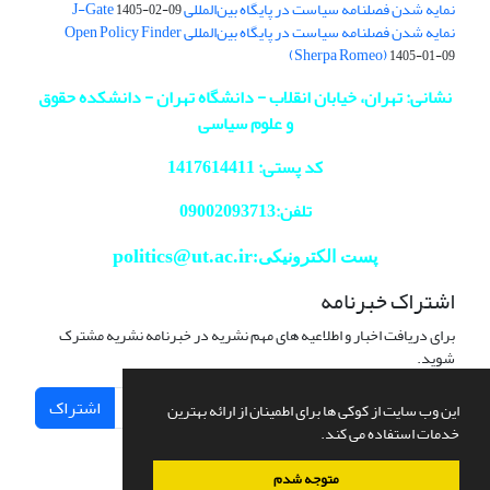
نمایه شدن فصلنامه سیاست در پایگاه بین‌المللی J-Gate
1405-02-09
نمایه شدن فصلنامه سیاست در پایگاه بین‌المللی Open Policy Finder
(Sherpa Romeo)
1405-01-09
نشانی: تهران، خیابان انقلاب - دانشگاه تهران - دانشکده حقوق
و علوم سیاسی
کد پستی: 1417614411
تلفن:09002093713
politics@ut.ac.ir
پست الکترونیکی:
اشتراک خبرنامه
برای دریافت اخبار و اطلاعیه های مهم نشریه در خبرنامه نشریه مشترک
شوید.
اشتراک
این وب سایت از کوکی ها برای اطمینان از ارائه بهترین
خدمات استفاده می کند.
متوجه شدم