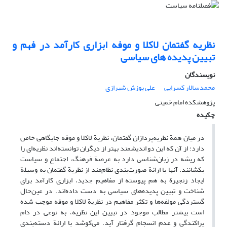
نظریه گفتمان لاکلا و موفه ابزاری کارآمد در فهم و
تبیین پدیده های سیاسی
نویسندگان
محمدسالار کسرایی
علی پوزش شیرازی
پژوهشکده امام خمینی
چکیده
در میان همة نظریه‌پردازان گفتمان،‌ نظریة لاکلا و موفه جایگاهی خاص
دارد؛ از آن که این دو اندیشمند بهتر از دیگران توانسته‌اند نظریه‌ای را
که ریشه در زبان‌شناسی دارد به عرصة فرهنگ، اجتماع و سیاست
بکشانند. آنها با ارائة صورت‌بندی نظام‌مند از نظریة گفتمان به وسیلة
ایجاد زنجیرة به هم پیوسته از مفاهیم جدید، ابزاری کارآمد برای
شناخت و تبیین پدیده‌های سیاسی به دست داده‌اند. در عین‌حال
گسترد‌گی مولفه‌ها و تکثر مفاهیم در نظریة لاکلا و موفه‌ موجب شده
است بیشتر مطالب موجود در تبیین این نظریه، به نوعی در دام
پراکندگی و عدم انسجام گرفتار آید. می‌کوشد با ارائة دسته‌بندی