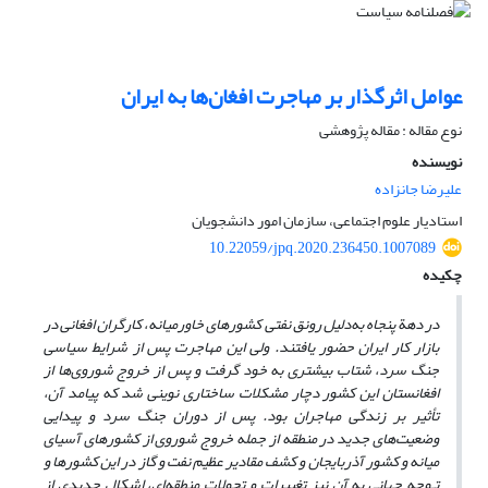
عوامل اثرگذار بر مهاجرت افغان‌ها به ایران
نوع مقاله : مقاله پژوهشی
نویسنده
علیرضا جانزاده
استادیار علوم اجتماعی، سازمان امور دانشجویان
10.22059/jpq.2020.236450.1007089
چکیده
در دهة پنجاه به‌دلیل رونق نفتی کشورهای خاورمیانه، کارگران افغانی در
بازار کار ایران حضور یافتند. ولی این مهاجرت پس از شرایط سیاسی
جنگ سرد، شتاب بیشتری به خود گرفت و پس از خروج شوروی‌ها از
افغانستان این کشور دچار مشکلات ساختاری نوینی شد که پیامد آن،
تأثیر بر زندگی مهاجران بود. پس از دوران جنگ سرد و پیدایی
وضعیت‌های جدید در منطقه از جمله خروج شوروی از کشورهای آسیای
میانه و کشور آذربایجان و کشف مقادیر عظیم نفت و گاز در این کشورها و
تـوجه جهانی به آن نیز تغییرات و تحولات منطقه‌ای، اشکال جدیدی از