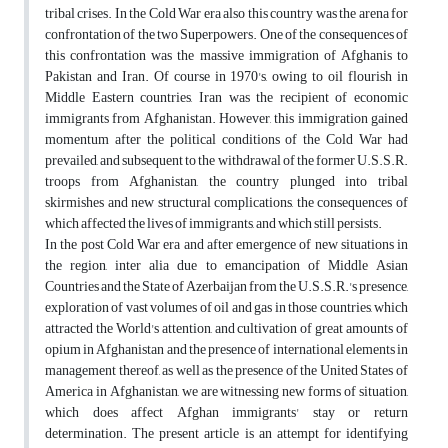
tribal crises. In the Cold War era also this country was the arena for
confrontation of the two Superpowers. One of the consequences of
this confrontation was the massive immigration of Afghanis to
Pakistan and Iran. Of course in 1970's, owing to oil flourish in
Middle Eastern countries, Iran was the recipient of economic
immigrants from Afghanistan. However, this immigration gained
momentum after the political conditions of the Cold War had
prevailed, and subsequent to the withdrawal of the former U.S.S.R.
troops from Afghanistan, the country plunged into tribal
skirmishes and new structural complications, the consequences of
which affected the lives of immigrants, and which still persists.
In the post Cold War era and after emergence of new situations in
the region, inter alia due to emancipation of Middle Asian
Countries and the State of Azerbaijan from the U.S.S.R.'s presence,
exploration of vast volumes of oil and gas in those countries, which
attracted the World's attention, and cultivation of great amounts of
opium in Afghanistan and the presence of international elements in
management thereof, as well as the presence of the United States of
America in Afghanistan, we are witnessing new forms of situation,
which does affect Afghan immigrants' stay or return
determination. The present article is an attempt for identifying