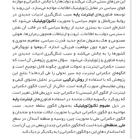
این مرزهای سنتی حرکت می‌کند و دولت‌ها را با چالش حکمرانی و موازنه
قوای سیاسی در مقابل ژئوپلیتیک اطلاعات مواجه می‌سازد، این روند با
توسعه فناوری‌های
اینترنت پایه
سبب شکل‌گیری ادبیات جدیدی در
روابط بین‌الملل و علوم سیاسی با محوریت
تکنوژئوپلیتیک
می‌شود که
اشاره‌ای است به بستری جدید از روابط سیاسی که در قالب آن نقش
دسترسی دولت به اطلاعات، ثروت و ارتباطات همچون رمزارزها، هوش
مصنوعی و هک به‌عنوان منابع جدید قدرت سیاسی، مفاهیم محوری و
سنتی این حوزه چون موقعیت فیزیکی، اندازه، آب‌وهوا و توپوگرافی
کشورها را به چالش می‌کشد و سبب شکل‌گیری ادبیات جدیدی در
زمینه فناوری و ژئوپلیتیک می‌شود. سؤال محوری پژوهش آن است که
نسبت حکمرانی اینترنت و تحولات فناوری چگونه قابل توضیح است و
الگوهای حکمرانی اینترنت چه سیر تحولی را طی کرده‌اند؟ نتایج این
پژوهش که با استفاده از
روش ترکیبی
مبتنی بر تحلیل محتوای کیفی و
روش مقایسه‌ای صورت گرفته است، حاکی از آن است الگوی حکمرانی
اینترنت از الگوی آنارشیستی تا حکمرانی چند ذی‌ربطی قابل تغییر است
که رویکرد یکسویه ایالات متحده در استفاده فناوری‌های
اینترنت پایه
در ذیل
مفهوم تکنوژئوپلیتیک
به‌عنوان الگوی سلطه جدید، سبب
مواجهه دو الگوی حکمرانی جهانی با محوریت ایالات متحده و متحدان و
الگوی حکمرانی ملی با محوریت چین، روسیه و منطقه آسه‌آن در سطح
ملی_منطقه‌ای
شده است که الگوی حکمرانی چندذی‌نفعی در پی آن است
که استانداردهای این دو الگوی حکمرانی را به یکدیگر نزدیک کند.