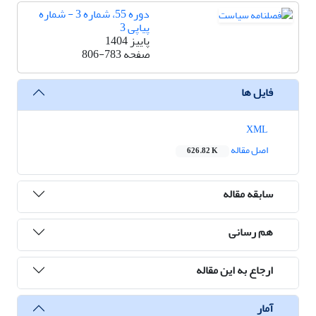
دوره 55، شماره 3 - شماره
پیاپی 3
پاییز 1404
صفحه
806-783
فایل ها
XML
اصل مقاله
626.82 K
سابقه مقاله
هم رسانی
ارجاع به این مقاله
آمار