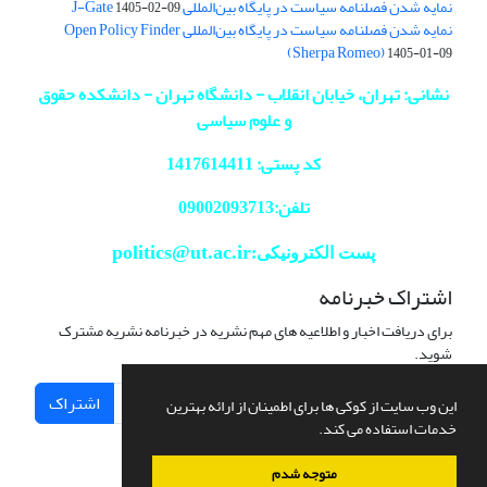
نمایه شدن فصلنامه سیاست در پایگاه بین‌المللی J-Gate
1405-02-09
نمایه شدن فصلنامه سیاست در پایگاه بین‌المللی Open Policy Finder
(Sherpa Romeo)
1405-01-09
نشانی: تهران، خیابان انقلاب - دانشگاه تهران - دانشکده حقوق
و علوم سیاسی
کد پستی: 1417614411
تلفن:09002093713
politics@ut.ac.ir
پست الکترونیکی:
اشتراک خبرنامه
برای دریافت اخبار و اطلاعیه های مهم نشریه در خبرنامه نشریه مشترک
شوید.
اشتراک
این وب سایت از کوکی ها برای اطمینان از ارائه بهترین
خدمات استفاده می کند.
متوجه شدم