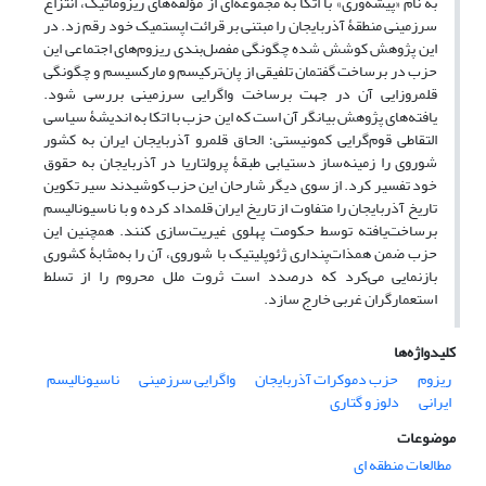
به نام «پیشه‌وری» با اتکا به مجموعه‌ای از مؤلفه‌های ریزوماتیک، انتزاع
سرزمینی منطقۀ آذربایجان را مبتنی بر قرائت اپستمیک خود رقم زد. در
این پژوهش کوشش شده چگونگی مفصل‌بندی ریزوم‌های اجتماعی این
حزب در برساخت گفتمان تلفیقی از پان‌ترکیسم و مارکسیسم و چگونگی
قلمروزایی آن در جهت برساخت واگرایی سرزمینی بررسی شود.
یافته‌های پژوهش بیانگر آن است که این حزب با اتکا به اندیشۀ سیاسی
التقاطی قوم‌گرایی کمونیستی؛ الحاق قلمرو آذربایجان ایران به کشور
شوروی را زمینه‌ساز دستیابی طبقۀ پرولتاریا در آذربایجان به حقوق
خود تفسیر کرد. از سوی دیگر شارحان این حزب کوشیدند سیر تکوین
تاریخ آذربایجان را متفاوت از تاریخ ایران قلمداد کرده و با ناسیونالیسم
برساخت‌یافته توسط حکومت پهلوی غیریت‌سازی کنند. همچنین این
حزب ضمن همذات‌پنداری ژئوپلیتیک با شوروی، آن را به‌مثابۀ کشوری
بازنمایی می‌کرد که درصدد است ثروت ملل محروم را از تسلط
استعمارگران غربی خارج سازد.
کلیدواژه‌ها
ریزوم
حزب دموکرات آذربایجان
واگرایی سرزمینی
ناسیونالیسم
ایرانی
دلوز و گتاری
موضوعات
مطالعات منطقه ای