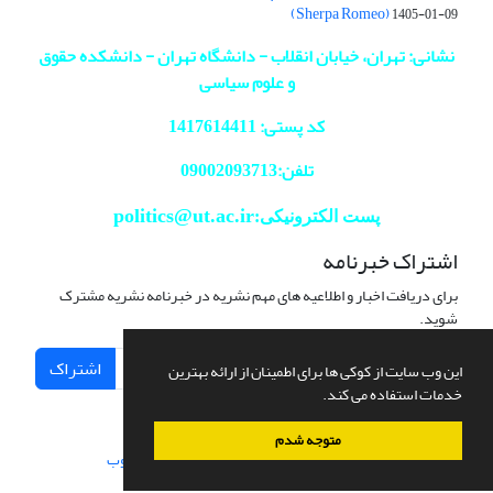
(Sherpa Romeo)
1405-01-09
نشانی: تهران، خیابان انقلاب - دانشگاه تهران - دانشکده حقوق
و علوم سیاسی
کد پستی: 1417614411
تلفن:09002093713
politics@ut.ac.ir
پست الکترونیکی:
اشتراک خبرنامه
برای دریافت اخبار و اطلاعیه های مهم نشریه در خبرنامه نشریه مشترک
شوید.
اشتراک
این وب سایت از کوکی ها برای اطمینان از ارائه بهترین
خدمات استفاده می کند.
متوجه شدم
سامانه مدیریت نشریات علمی.
طراحی و پیاده سازی از
سیناوب