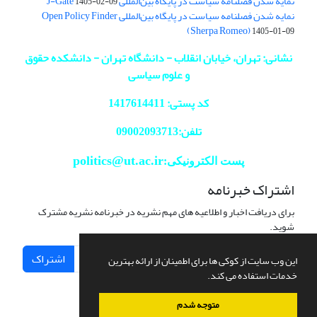
نمایه شدن فصلنامه سیاست در پایگاه بین‌المللی J-Gate
1405-02-09
نمایه شدن فصلنامه سیاست در پایگاه بین‌المللی Open Policy Finder
(Sherpa Romeo)
1405-01-09
نشانی: تهران، خیابان انقلاب - دانشگاه تهران - دانشکده حقوق
و علوم سیاسی
کد پستی: 1417614411
تلفن:09002093713
politics@ut.ac.ir
پست الکترونیکی:
اشتراک خبرنامه
برای دریافت اخبار و اطلاعیه های مهم نشریه در خبرنامه نشریه مشترک
شوید.
اشتراک
این وب سایت از کوکی ها برای اطمینان از ارائه بهترین
خدمات استفاده می کند.
متوجه شدم