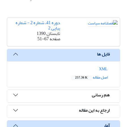
دوره 41، شماره 2 - شماره
پیاپی 2
تابستان 1390
صفحه
51-67
فایل ها
XML
اصل مقاله
257.36 K
هم رسانی
ارجاع به این مقاله
آمار