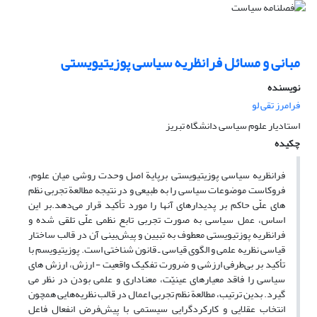
مبانی و مسائل فرانظریه سیاسی پوزیتیویستی
نویسنده
فرامرز تقی لو
استادیار علوم سیاسی دانشگاه تبریز
چکیده
فرانظریه سیاسی پوزیتیویستی برپایة اصل وحدت روشی میان علوم،
فروکاست موضوعات سیاسی را به طبیعی و در نتیجه مطالعة تجربی نظم‌
های علّی حاکم بر پدیدارهای آنها را مورد تأکید قرار می‌دهد.بر این
اساس، عمل سیاسی به صورت تجربی تابع نظمی علّی تلقی شده و
فرانظریه پوزتیویستی معطوف به تبیین و پیش‌بینی آن در قالب ساختار
قیاسی نظریه علمی و الگوی قیاسی ـ قانون شناختی است. پوزیتیویسم با
تأکید بر بی‌طرفی ارزشی و ضرورت تفکیک واقعیت - ارزش، ارزش های
سیاسی را فاقد معیارهای عینیّت، معناداری و علمی بودن در نظر می
گیرد. بدین ترتیب، مطالعة نظم تجربی اعمال در قالب نظریه‌هایی همچون
انتخاب عقلایی و کارکردگرایی سیستمی با پیش‌فرض انفعال فاعل