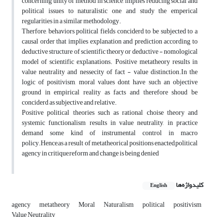
concerning unity of method in science, implies reducing social and
political issues to naturalistic one and study the emperical
regularities in a similar methodology.
Therfore, behaviors political fields conciderd to be subjected to a
causal order that implies explanation and prediction according to
deductive structure of scientific theory or deductive - nomological
model of scientific explanations. Positive metatheory results in
value neutrality and nessecity of fact - value distinction.In the
logic of positivism, moral values dont have such an objective
ground in empirical reality as facts and therefore shoud be
conciderd as subjective and relative.
Positive political theories such as rational choise theory and
systemic functionalism results in value neutrality, in practice
demand some kind of instrumental control in macro
policy.Hence,as a result of metatheorical positions enacted,political
agency in critique,reform and change is being denied
کلیدواژه‌ها
English
agency
metatheory
Moral
Naturalism
political
positivism
Value Neutrality