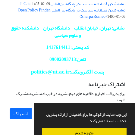
نمایه شدن فصلنامه سیاست در پایگاه بین‌المللی J-Gate
1405-02-09
نمایه شدن فصلنامه سیاست در پایگاه بین‌المللی Open Policy Finder
(Sherpa Romeo)
1405-01-09
نشانی: تهران، خیابان انقلاب - دانشگاه تهران - دانشکده حقوق
و علوم سیاسی
کد پستی: 1417614411
تلفن:09002093713
politics@ut.ac.ir
پست الکترونیکی:
اشتراک خبرنامه
برای دریافت اخبار و اطلاعیه های مهم نشریه در خبرنامه نشریه مشترک
شوید.
اشتراک
این وب سایت از کوکی ها برای اطمینان از ارائه بهترین
خدمات استفاده می کند.
متوجه شدم