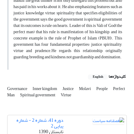
Balkhi ,the great thinker is not only disregard this problem but also
has paid in his works about it. He also emphasizing features such as
justice, knowledge, virtue, spirituality that specifies eligibilities of
the government, says the good government is spiritual government
that its outcomes is rule on hearts. Leader of this, is Vali of God(the
perfect man) that his rule is manifestation of his kingship, and its
concrete example is the rule of Prophet of Islam (PBUH). This
government has four fundamental properties: justice, spirituality,
virtue and prudence.He regards this relationship, originally
guarding, breeding and kindness, not guardianship and domination.
کلیدواژه‌ها
English
Governance
Inner kingdom
Justice
Molavi
People
Perfect
Man
Spiritual government
Virtue
دوره 41، شماره 2 - شماره
پیاپی 2
تابستان 1390