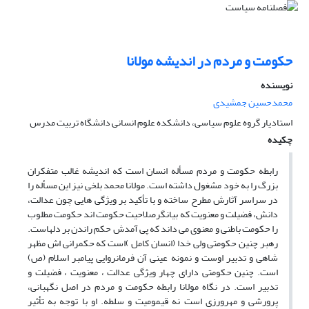
حکومت و مردم در اندیشه مولانا
نویسنده
محمدحسین جمشیدی
استادیار گروه علوم سیاسی، دانشکده علوم انسانی دانشگاه تربیت مدرس
چکیده
رابطه حکومت و مردم مسأله انسان است که اندیشه غالب متفکران
بزرگ را به خود مشغول داشته است. مولانا محمد بلخی نیز این مسأله را
در سراسر آثارش مطرح ساخته و با تأکید بر ویژگی هایی چون عدالت،
دانش، فضیلت و معنویت که بیانگرصلاحیت حکومت اند حکومت مطلوب
را حکومت باطنی و معنوی می داند که پی آمدش حکم راندن بر دلهاست.
رهبر چنین حکومتی ولی خدا (انسان کامل )است که حکمرانی اش مظهر
شاهی و تدبیر اوست و نمونه عینی آن فرمانروایی پیامبر اسلام (ص)
است. چنین حکومتی دارای چهار ویژگی عدالت ، معنویت ، فضیلت و
تدبیر است. در نگاه مولانا رابطه حکومت و مردم در اصل نگهبانی،
پرورشی و مهرورزی است نه قیمومیت و سلطه. او با توجه به تأثیر