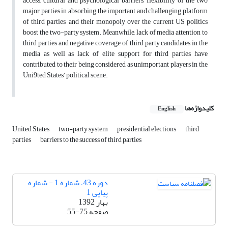
access, cultural and psychological barriers, flexibility of the two
major parties in absorbing the important and challenging platform
of third parties, and their monopoly over the current US politics
boost the two-party system. Meanwhile, lack of media attention to
third parties and negative coverage of third party candidates in the
media as well as lack of elite support for third parties have
contributed to their being considered as unimportant players in the
Uni9ted States’ political scene.
کلیدواژه‌ها
English
United States
two-party system
presidential elections
third
parties
barriers to the success of third parties
دوره 43، شماره 1 - شماره
پیاپی 1
بهار 1392
صفحه
55-75