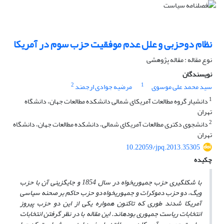
نظام دوحزبی و علل عدم موفقیت حزب سوم در آمریکا
نوع مقاله : مقاله پژوهشی
نویسندگان
2
1
سید محمد علی موسوی
مرضیه جوادی ارجمند
1
دانشیار گروه مطالعات آمریکای شمالی دانشکده مطالعات جهان، دانشگاه
تهران
2
دانشجوی دکتری مطالعات آمریکای شمالی، دانشکده مطالعات جهان، دانشگاه
تهران
10.22059/jpq.2013.35305
چکیده
با شکل­گیری حزب جمهوری­خواه در سال 1854 و جایگزینی آن با حزب
ویگ، دو حزب دموکرات و جمهوری­خواه دو حزب حاکم بر صحنه سیاسی
آمریکا شدند طوری که تاکنون همواره یکی از این دو حزب پیروز
انتخابات ریاست جمهوری بوده­اند. این مقاله با در نظر گرفتن انتخابات