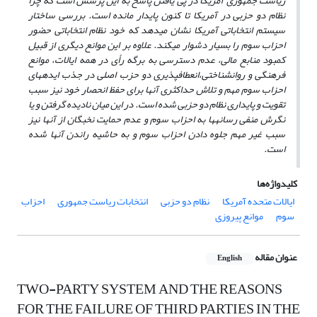
ریاست جمهوری آمریکا در پی یافتن پاسخ به این پرسش است که چرا
نظام دو حزبی در آمریکا تا کنون پایدار مانده است. بررسی ساختار
سیستم انتخاباتی آمریکا نشان می­دهد که خود نظام انتخاباتی حضور
احزاب سوم را بسیار دشوار می­کند. علاوه بر این موانع دیگری از قبیل
کمبود منابع مالی، عدم دسترسی به برگه رأی در همه ایالات، موانع
فرهنگی و روان­شناختی،انعطاف­پذیری دو حزب اصلی در جذب ایده­های
احزاب سوم مهم و تلاش حداکثری آن­ها برای حفظ انحصار خود نیز سبب
تقویت و پایداری نظام دو حزبی شده است. در این میان نادیده گرفتن و یا
نگرش منفی رسانه­ها به احزاب سوم و عدم حمایت نخبگان از آن­ها نیز
سبب غیر مهم جلوه دادن احزاب سوم و به حاشیه راندن آن­ها شده
است.
کلیدواژه‌ها
ایالات متحده آمریکا
نظام دو حزبی
انتخابات ریاست جمهوری
احزاب
سوم
موانع پیروزی
عنوان مقاله
English
TWO-PARTY SYSTEM AND THE REASONS
FOR THE FAILURE OF THIRD PARTIES IN THE