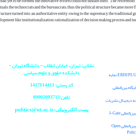
had yet to be formed, the innovative efforts could not sustain itself. The reformists’
ctuals, the technocrats and the bureaucrats; thus, the political structure became more 
ucture turned into an authoritative entity owing to the supremacy the traditional g
elopment like institutionalization, rationalization of decision making process and inc
نشانی: تهران، خیابان انقلاب - دانشگاه تهران -
دانشکده حقوق و علوم سیاسی
فصلنامه سیاست در پایگاه بین‌المللی ERIH PLUS نمایه
کد پستی: 1417614411
اه بین‌المللی
تلفن:09002093713
ه دیجیتال نشریات
politics@ut.ac.ir
پست الکترونیکی:
للی J-Gate
نمایه شدن فصلنامه سیاست در پایگاه بین‌المللی Open
Polic