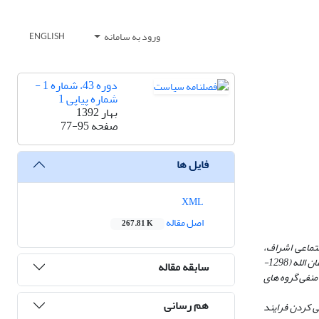
ورود به سامانه
ENGLISH
دوره 43، شماره 1 -
شماره پیاپی 1
بهار 1392
صفحه
77-95
فایل ها
XML
اصل مقاله
267.81 K
تماعی اشراف،
روحانیون و در دهه های اخیر نیروهای جهادی ساختمان بندی اصلی گروه های اجتماعی در افغانستان را تشکیل می دهند. در مقاطعی از تاریخ این کشور مانند دوران شاه آمان الله (1298-
سابقه مقاله
ومت منفی گروه های
هم رسانی
ی کردن فرایند