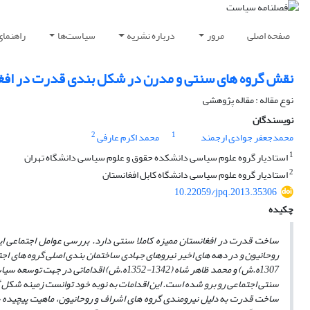
صفحه اصلی
مرور
درباره نشریه
سیاست‌ها
راهنمای
نقش گروه های سنتی و مدرن در شکل بندی قدرت در افغ
نوع مقاله : مقاله پژوهشی
نویسندگان
2
1
محمدجعفر جوادی ارجمند
محمد اکرم عارفی
1
استادیار گروه علوم سیاسی دانشکده حقوق و علوم سیاسی دانشگاه تهران
2
استادیار گروه علوم سیاسی دانشگاه کابل افغانستان
10.22059/jpq.2013.35306
چکیده
ساخت قدرت در افغانستان ممیزه کاملا سنتی دارد. بررسی عوامل اجتماعی 
1307ه.ش) و محمد ظاهر شاه (1342-1352ه.ش) اق
سنتی اجتماعی رو برو شده است. این اقدامات به نوبه خود توانست زمینه شکل گ
ساخت قدرت به دلیل نیرومندی گروه های اشراف و روحانیون، ماهیت پیچیده پی