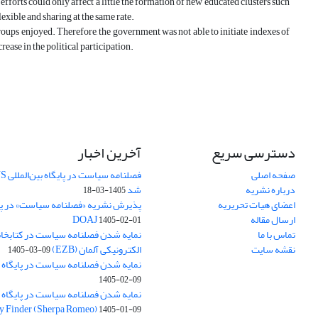
 efforts could only affect a little the formation of new educated clusters such
flexible and sharing at the same rate.
roups enjoyed. Therefore, the government was not able to initiate indexes of
rease in the political participation.
دسترسی سریع
آخرین اخبار
صفحه اصلی
درباره نشریه
شد
1405-03-18
اعضای هیات تحریریه
پذیرش نشریه «فصلنامه سیاست» در پایگ
ارسال مقاله
DOAJ
1405-02-01
تماس با ما
نمایه شدن فصلنامه سیاست در کتابخان
نقشه سایت
الکترونیکی آلمان (EZB)
1405-03-09
نمایه شدن فصلنامه سیاست در پایگاه بین‌الم
1405-02-09
y Finder (Sherpa Romeo)
1405-01-09