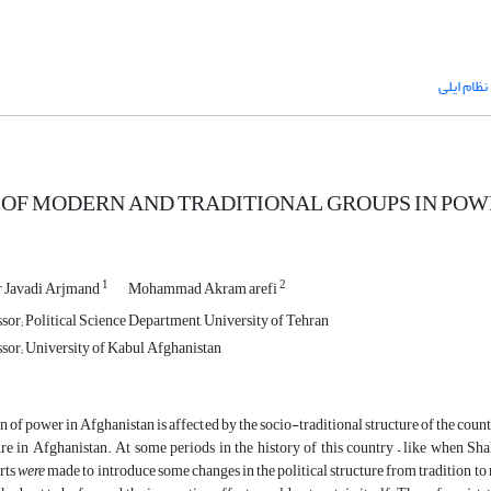
نظام ایلی
 OF MODERN AND TRADITIONAL GROUPS IN PO
1
2
 Javadi Arjmand
Mohammad Akram arefi
sor; Political Science Department, University of Tehran
ssor; University of Kabul Afghanistan
of power in Afghanistan is affected by the socio-traditional structure of the country.
ture in Afghanistan. At some periods in the history of this country – like wh
orts
were
made to introduce some changes in the political structure from tradition to