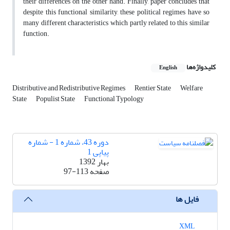
their differences on the other hand. Finally, paper concludes that
despite this functional similarity, these political regimes have so
many different characteristics which partly related to this similar
function.
کلیدواژه‌ها
English
Distributive and Redistributive Regimes
Rentier State
Welfare
State
Populist State
Functional Typology
دوره 43، شماره 1 - شماره
پیاپی 1
بهار 1392
صفحه
97-113
فایل ها
XML