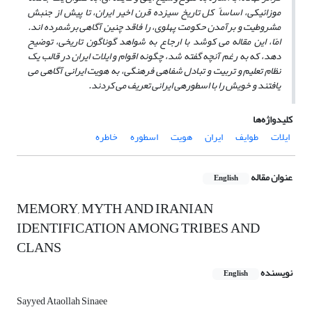
موزائیکی، اساساً کل تاریخ سیزده قرن اخیر ایران، تا پیش از جنبش
مشروطیت و برآمدن حکومت پهلوی، را فاقد چنین آگاهی برشمرده اند.
امّا، این مقاله می کوشد با ارجاع به شواهد گوناگون تاریخی، توضیح
دهد، که به رغم آنچه گفته شد، چگونه اقوام و ایلات ایران در قالب یک
نظام تعلیم و تربیت و تبادل شفاهی فرهنگی، به هویت ایرانی آگاهی می
یافتند و خویش را با اسطوره­ی ایرانی تعریف می کردند.
کلیدواژه‌ها
ایلات
طوایف
ایران
هویت
اسطوره
خاطره
عنوان مقاله
English
MEMORY, MYTH AND IRANIAN
IDENTIFICATION AMONG TRIBES AND
CLANS
نویسنده
English
Sayyed Ataollah Sinaee