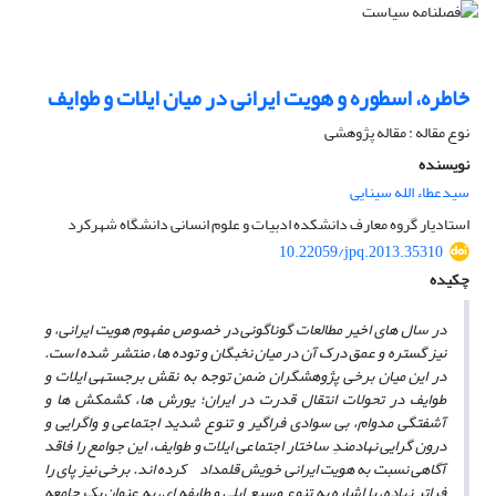
خاطره، اسطوره و هویت ایرانی در میان ایلات و طوایف
نوع مقاله : مقاله پژوهشی
نویسنده
سیدعطاء الله سینایی
استادیار گروه معارف دانشکده ادبیات و علوم انسانی دانشگاه شهرکرد
10.22059/jpq.2013.35310
چکیده
در سال های اخیر مطالعات گوناگونی در خصوص مفهوم هویت ایرانی، و
نیز گستره و عمق درک آن در میان نخبگان و توده ها، منتشر شده است.
در این میان برخی پژوهشگران ضمن توجه به نقش برجسته­ی ایلات و
طوایف در تحولات انتقال قدرت در ایران؛ یورش ها، کشمکش ها و
آشفتگی مدوام، بی سوادی فراگیر و تنوع شدید اجتماعی و واگرایی و
درون گرایی نهادمندِ ساختار اجتماعی ایلات و طوایف، این جوامع را فاقد
آگاهی نسبت به هویت ایرانی خویش قلمداد کرده اند. برخی نیز پای را
فراتر نهاده، با اشاره به تنوع وسیع ایلی و طایفه ای، به عنوان یک جامعه