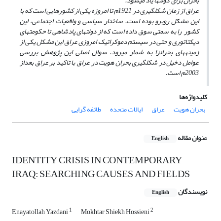
بحران برای دولت
ها یاد می
شود.
عراق از زمان شکل­گیری در 1921م تا امروزه یکی از کشورهایی است که با
این مشکل روبرو بوده است. ساختار سیاسی و واقعیات اجتماعی، این
کشور را به سمتی سوق داده است که از دولت­های پادشاهی تا حکومت­های
دیکتاتوری و حتی در سیستم دموکراتیک امروزی عراق این مشکل یکی از
زمینه­های بحران­زا به شمار می­رود. سوال اصلی این پژوهش بررسی
عوامل دخیل در شکل­گیری بحران هویت در عراق با تاکید بر عراق بعداز
2003م است.
کلیدواژه‌ها
بحران هویت
عراق
ایالات متحده
طائفه گرایی
عنوان مقاله
English
IDENTITY CRISIS IN CONTEMPORARY
IRAQ: SEARCHING CAUSES AND FIELDS
نویسندگان
English
1
2
Enayatollah Yazdani
Mokhtar Shiekh Hossieni