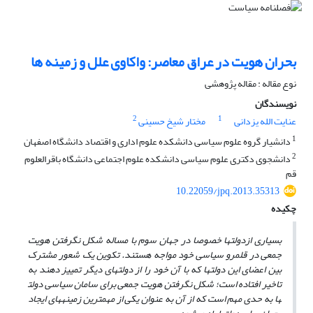
بحران هویت در عراق معاصر: واکاوی علل و زمینه ها
نوع مقاله : مقاله پژوهشی
نویسندگان
2
1
عنایت الله یزدانی
مختار شیخ حسینی
1
دانشیار گروه علوم سیاسی دانشکده علوم اداری و اقتصاد دانشگاه اصفهان
2
دانشجوی دکتری علوم سیاسی دانشکده علوم اجتماعی دانشگاه باقرالعلوم
قم
10.22059/jpq.2013.35313
چکیده
بسیاری از
دولت
ها خصوصا در جهان سوم با مساله شکل نگرفتن هویت
جمعی در قلمرو سیاسی خود مواجه هستند. تکوین یک شعور مشترک
بین اعضای این دولت
ها که با آن خود را از دولت
های دیگر تمییز دهند به
تاخیر افتاده است
؛
شکل نگرفتن هویت جمعی برای سامان سیاسی دولت
ها به حدی مهم است که از آن به عنوان یکی از مهمترین زمینه
های ایجاد