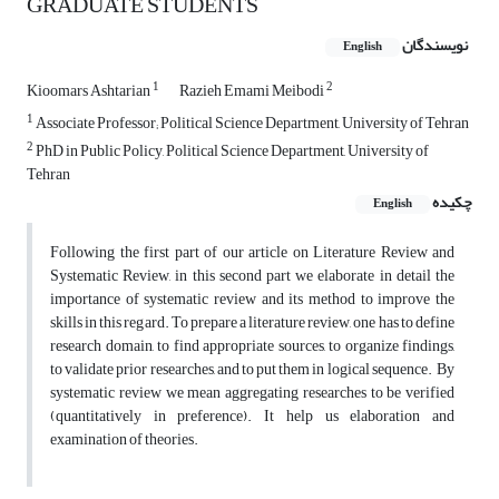
GRADUATE STUDENTS
نویسندگان
English
1
2
Kioomars Ashtarian
Razieh Emami Meibodi
1
Associate Professor; Political Science Department, University of Tehran
2
PhD in Public Policy, Political Science Department, University of
Tehran
چکیده
English
Following the first part of our article on Literature Review and
Systematic Review, in this second part we elaborate in detail the
importance of systematic review and its method to improve the
skills in this regard. To prepare a literature review, one has to define
research domain, to find appropriate sources, to organize findings,
to validate prior researches, and to put them in logical sequence. By
systematic review we mean aggregating researches to be verified
(quantitatively in preference). It help us elaboration and
examination of theories.