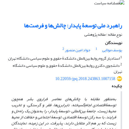
راهبرد ملی توسعۀ پایدار: چالش‌ها و فرصت‌ها
نوع مقاله : مقاله پژوهشی
نویسندگان
2
1
یوسف مولایی
جواد امین منصور
1
استادیار گروه روابط بین‌الملل دانشکدۀ حقوق و علوم سیاسی دانشگاه تهران
2
دانشجوی دکتری روابط بین‌الملل دانشکدۀ حقوق و علوم سیاسی دانشگاه
تهران
10.22059/jpq.2018.243863.1007158
چکیده
به‌منظور مقابله با چالش‌های معاصر فراروی بشر همچون
توسعۀ
اقتصادی لجام‌گسیخته، نابرابری‌ها، فقر و گرسنگی، و تخریب
محیط زیست، جامعۀ بین‌المللی «توسعۀ پایدار» را به‌عنوان یک راه‌حل و
فرایند، با سه رکن توسعۀ اقتصادی، توسعۀ اجتماعی و حفاظت از محیط
‌زیست که بر هم اثر متقابل دارند، پذیرفت. در این زمینه، نمایندگان