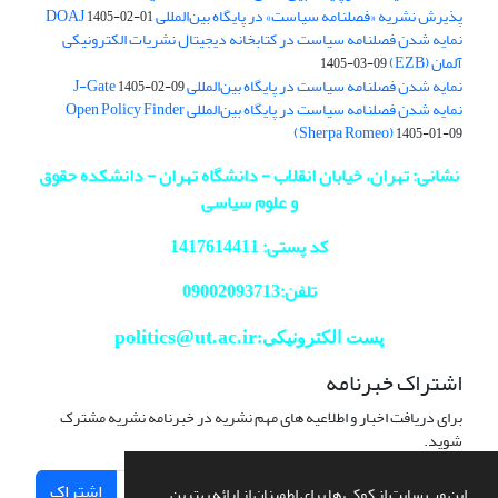
پذیرش نشریه «فصلنامه سیاست» در پایگاه بین‌المللی DOAJ
1405-02-01
نمایه شدن فصلنامه سیاست در کتابخانه دیجیتال نشریات الکترونیکی
آلمان (EZB)
1405-03-09
نمایه شدن فصلنامه سیاست در پایگاه بین‌المللی J-Gate
1405-02-09
نمایه شدن فصلنامه سیاست در پایگاه بین‌المللی Open Policy Finder
(Sherpa Romeo)
1405-01-09
نشانی: تهران، خیابان انقلاب - دانشگاه تهران - دانشکده حقوق
و علوم سیاسی
کد پستی: 1417614411
تلفن:09002093713
politics@ut.ac.ir
پست الکترونیکی:
اشتراک خبرنامه
برای دریافت اخبار و اطلاعیه های مهم نشریه در خبرنامه نشریه مشترک
شوید.
اشتراک
این وب سایت از کوکی ها برای اطمینان از ارائه بهترین