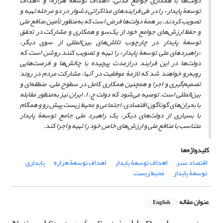
دولت‌ها با همکاری جوامع مدنی، «اهداف توسعۀ هزاره» و «اهداف
توسعۀ پایدار» را در طی فرایندهای مذاکراتی دشوار در دو مرحله تهیه و
تصویب کردند.
بر همۀ دولت‌ها فرض است که
به‌منظور تأمین منافع ملی
و حفظ ارزش‌های جوامع خود از یک‌سو و همکاری و مشارکت در تحقق
توسعۀ پایدار در چارچوب تلاش‌های بین‌المللی از سوی دیگر،
«راهبردهای ملی توسعۀ پایدار» را تهیه و تصویب کنند.
روشن است که
دولت‌ها در این فرایند درازمدت پیچیده با چالش‌ها و فرصت‌هایی
روبه‌رو خواهند شد که
لازمۀ موفقیت در آنها،
مشارکت مردم در روند
تصمیم‌گیری و اجرا و همچنین همکاری
کامل
در سطوح ملی، منطقه‌ای و
بین‌المللی است. توصیه می‌شود که دولت ج. ا. ایران نیز به‌منظور مقابله
با بحران‌های گوناگون اقتصادی، اجتماعی و محیط ‌زیست
پیش رو
و همگام
با بسیاری از دولت‌های دیگر، یک راهبرد ملی جامع توسعۀ پایدار
متناسب با منافع ملی و ارزش‌های خاص خود را تهیه و اجرا کند.
کلیدواژه‌ها
اقتصاد سبز
اهداف توسعۀ پایدار
اهداف توسعۀ هزاره
پایداری
توسعۀ پایدار
محیط‌ زیست
عنوان مقاله
English