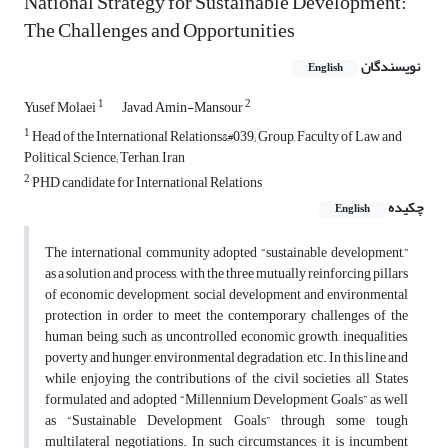
National Strategy for Sustainable Development:
The Challenges and Opportunities
نویسندگان
English
1
2
Yusef Molaei
Javad Amin-Mansour
1
Head of the International Relations&#039; Group, Faculty of Law and
Political Science; Terhan, Iran
2
PHD candidate for International Relations
چکیده
English
The international community adopted “sustainable development,”
as a solution and process, with the three mutually reinforcing pillars
of economic development, social development and environmental
protection in order to meet the contemporary challenges of the
human being, such as uncontrolled economic growth, inequalities,
poverty and hunger, environmental degradation, etc. In this line and
while enjoying the contributions of the civil societies, all States
formulated and adopted “Millennium Development Goals” as well
as “Sustainable Development Goals” through some tough
multilateral negotiations. In such circumstances, it is incumbent