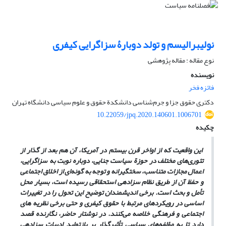
نولیبرالیسم و تولد دوبارۀ سزاگرایی کیفری
نوع مقاله : مقاله پژوهشی
نویسنده
فائزه فخر
دکتری حقوق جزا و جرم‌شناسی دانشکدة حقوق و علوم سیاسی دانشگاه تهران
10.22059/jpq.2020.140601.1006701
چکیده
این واقعیت که از اواخر قرن بیستم در آمریکا، آن ‌هم بعد از گذار از
تئوری‌های مختلف در حوزة سیاست جنایی، دوباره نوبت به سزاگرایی،
اعمال مجازات متناسب، سختگیرانه و توجه به‌ گونه‌ای از اخلاق اجتماعی
و حفظ آن از طریق نظام سزادهی استحقاقی رسیده است، بسیار محل
تأمل و بحث است. برخی اندیشمندان توضیح این تحول را در تغییرات
اساسی در رویکردهای مرتبط با حقوق کیفری و حتی برخی نظریه های
اجتماعی و فرهنگی خلاصه می‌کنند. در نوشتار حاضر، نگارنده قصد
دارد تا به مؤلفه‌های سیاسی تأثیرگذار بر بازتولید ادبیات سزادهی