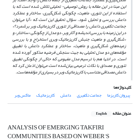
این مبنا در این مقاله با روش توصیفی- تحلیلی تلاش شده است که با
استفاده از این تئوری، ماهیت، چگونگی شکل‌گیری، ساختار و عملکرد
داعش بررسی و تحلیل شود. سؤال تحقیق این است که «آیا می‌توان
جماعت تکفیری داعش را مصداقی از تئوری کاریزماتیک وبر برشمرد؟»
در این زمینه با بررسی اندیشه و آثار وبر، دو مدل از چگونگی «ساختار» و
«شکل‌گیری و ماهیت جنبش کاریزماتیک وبری استخراج و با بررسی
زمینه‌های شکل‌گیری و ماهیت، ساختار و عملکرد داعش با تطبیق
مؤلفه‌های دو مدل تحلیلی به جهت سنجش فرضیه مذکور آورده شده
است. در انتها هم با ترسیم مدل مفهومی که حاکی از چگونگی تطبیق
تئوری و مصداق با نکات ترمیمی بیان‌شده است می‌توان اذعان کرد که
داعش مصداقی متناسب با کاریزماتیک وبر در بسیاری از مؤلفه‌هاست.
کلیدواژه‌ها
پیروان کاریزما
جماعت تکفیری
داعش
کاریزماتیک
ماکس وبر
عنوان مقاله
English
ANALYSIS OF EMERGING TAKFIRI
COMMUNITIES BASED ON WEBER'S