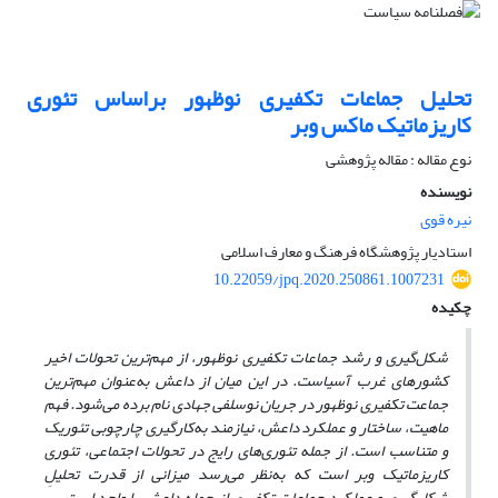
تحلیل جماعات تکفیری نوظهور براساس تئوری
کاریزماتیک ماکس وبر
نوع مقاله : مقاله پژوهشی
نویسنده
نیره قوی
استادیار پژوهشگاه فرهنگ و معارف اسلامی
10.22059/jpq.2020.250861.1007231
چکیده
شکل‌گیری و رشد جماعات تکفیری نوظهور، از مهم‌ترین تحولات اخیر
کشورهای غرب آسیاست. در این میان از داعش به‌عنوان مهم‌ترین
جماعت تکفیری نوظهور در جریان نوسلفی جهادی نام برده می‌شود. فهم
ماهیت، ساختار و عملکرد داعش، نیازمند به‌کارگیری چارچوبی تئوریک
و متناسب است. از جمله تئوری‌های رایج در تحولات اجتماعی، تئوری
کاریزماتیک وبر است که به‌نظر می‌رسد میزانی از قدرت تحلیلِ
شکل‌گیری و عملکرد جماعات تکفیری از جمله داعش را واجد است. بر