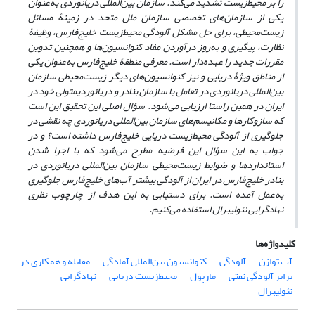
را بر محیط‌زیست تشدید می‌کند. سازمان بین‌المللی دریانوردی به‌عنوان
یکی از سازمان‌های تخصصی سازمان ملل متحد در زمینۀ مسائل
زیست‌محیطی، برای حل مشکل آلودگی محیط‌زیست خلیج‌فارس، وظیفۀ
نظارت، پیگیری و به‌روز درآوردن مفاد کنوانسیون‌ها و همچنین تدوین
مقررات جدید را عهده‌دار است. معرفی منطقۀ خلیج‌فارس به‌عنوان یکی
از مناطق ویژۀ دریایی و نیز کنوانسیون‌های دیگر زیست‌محیطی سازمان
بین‌المللی دریانوردی
در تعامل با سازمان بنادر و دریانوردی
متولی خود در
ایران
در همین راستا ارزیابی می‌شود. سؤال اصلی این تحقیق این است
که سازوکارها و مکانیسم‌های سازمان بین‌المللی دریانوردی چه نقشی در
جلوگیری از آلودگی محیط‌زیست دریایی خلیج‌فارس داشته است؟ و در
جواب به این سؤال این فرضیه مطرح می‌شود که
با اجرا شدن
استانداردها و ضوابط زیست‌محیطی سازمان بین‌المللی دریانوردی
در
بنادر خلیج‌فارس در ایران
از آلودگی بیشتر آب‌های خلیج‌فارس جلوگیری
به‌عمل‌ آمده است.
برای دستیابی به این هدف از چارچوب نظری
نهادگرایی نئولیبرال استفاده می‌کنیم.
کلیدواژه‌ها
آب توازن
آلودگی
کنوانسیون بین‌المللی آمادگی
مقابله و همکاری در
برابر آلودگی نفتی
مارپول
محیط‌زیست دریایی
نهادگرایی
نئولیبرال