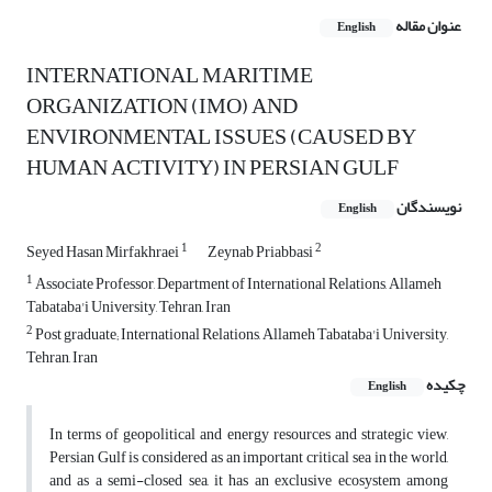
عنوان مقاله
English
INTERNATIONAL MARITIME
ORGANIZATION (IMO) AND
ENVIRONMENTAL ISSUES (CAUSED BY
HUMAN ACTIVITY) IN PERSIAN GULF
نویسندگان
English
1
2
Seyed Hasan Mirfakhraei
Zeynab Priabbasi
1
Associate Professor, Department of International Relations, Allameh
Tabataba'i University, Tehran, Iran
2
Post graduate; International Relations, Allameh Tabataba'i University,
Tehran, Iran
چکیده
English
In terms of geopolitical and energy resources and strategic view,
Persian Gulf is considered as an important critical sea in the world,
and as a semi-closed sea, it has an exclusive ecosystem among