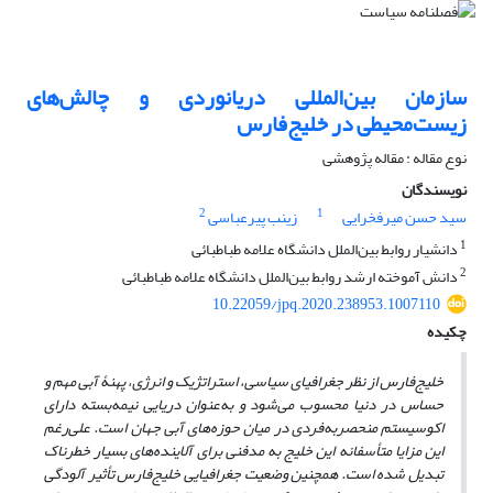
سازمان بین‌المللی دریانوردی و چالش‌های
زیست‌محیطی در خلیج‌فارس
نوع مقاله : مقاله پژوهشی
نویسندگان
2
1
سید حسن میرفخرایی
زینب پیرعباسی
1
دانشیار روابط بین‌الملل دانشگاه علامه طباطبائی
2
دانش آموخته ارشد روابط بین‌الملل دانشگاه علامه طباطبائی
10.22059/jpq.2020.238953.1007110
چکیده
خلیج‌فارس از نظر جغرافیای سیاسی، استراتژیک و انرژی، پهنۀ آبی مهم و
حساس در دنیا محسوب می‌شود و به‌عنوان دریایی نیمه‌بسته دارای
اکوسیستم منحصربه‌فردی در میان حوزه‌های آبی جهان است. علی‌رغم
این مزایا متأسفانه این خلیج به مدفنی برای آلاینده‌های بسیار خطرناک
تبدیل‌ شده است. همچنین وضعیت جغرافیایی خلیج‌فارس تأثیر آلودگی